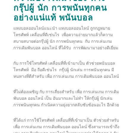
กรุ๊ปผู้ นัก การพนันทุกคน
อย่างแน่แท้ พนันบอล
แทงบอลออนไลน์แนะนำ แทงบอลออนไลน์ ถูกกฎหมาย
โทรศัพท์ เคลื่อนที่ดีเช่นไร เพื่อความง่ายมากแล้วก็ความ
สบายสบายต่อกรุ๊ปผู้ นัก การพนันทุกคน กับ การเล่นเกม
การเดิมพันบอล ออนไลน์ ที่ได้รับ การพัฒนามาอย่างดีเยี่ยม
กับ การใช้โทรศัพท์ เคลื่อนที่ที่เข้ามาเป็น ตัวช่วย
พนันบอล
โทรศัพท์ มือ ถือดีเช่นไร กรุ๊ปผู้ นักเล่น การพนันทุกคน มี
หนทางที่ดีสำหรับ เพื่อ การเล่นเกม การเดิมพันบอล ออนไลน์
ที่ไม่ต้องเผชิญ กับ การเสี่ยงสำหรับ เพื่อ การเล่นเกม การเดิม
พันบอล ออนไลน์ เป็น อันมากและไม่ทำ ให้กรุ๊ปผู้ นักเล่น
การพนันทุกคน กำเนิดความยุ่งยากสลับซับซ้อนอะไร อีกด้วย
ที่ได้แก่ การใช้โทรศัพท์ เคลื่อนที่ที่เข้ามาเป็น ตัวช่วยสำหรับ
เพื่อ การเล่นเกม การเดิมพันบอล ออนไลน์ ซึ่งสามารถเข้าถึง