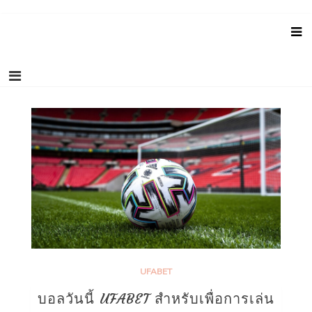
Skip
lower-case-switcher.com
https://www.lower-case-switcher.com
to
content
UFABET
บอลวันนี้ UFABET สำหรับเพื่อการเล่น