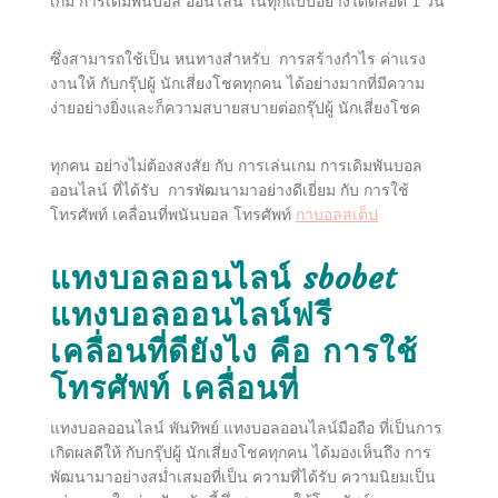
เกม การเดิมพันบอล ออนไลน์ ในทุกแบบอย่างได้ตลอด 1 วัน
ซึ่งสามารถใช้เป็น หนทางสำหรับ การสร้างกำไร ค่าแรง
งานให้ กับกรุ๊ปผู้ นักเสี่ยงโชคทุกคน ได้อย่างมากที่มีความ
ง่ายอย่างยิ่งและก็ความสบายสบายต่อกรุ๊ปผู้ นักเสี่ยงโชค
ทุกคน อย่างไม่ต้องสงสัย กับ การเล่นเกม การเดิมพันบอล
ออนไลน์ ที่ได้รับ การพัฒนามาอย่างดีเยี่ยม กับ การใช้
โทรศัพท์ เคลื่อนที่พนันบอล โทรศัพท์
กาบอลสเต็ป
แทงบอลออนไลน์ sbobet
แทงบอลออนไลน์ฟรี
เคลื่อนที่ดียังไง คือ การใช้
โทรศัพท์ เคลื่อนที่
แทงบอลออนไลน์ พันทิพย์ แทงบอลออนไลน์มือถือ ที่เป็นการ
เกิดผลดีให้ กับกรุ๊ปผู้ นักเสี่ยงโชคทุกคน ได้มองเห็นถึง การ
พัฒนามาอย่างสม่ำเสมอที่เป็น ความที่ได้รับ ความนิยมเป็น