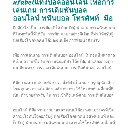
ufabetแทงบอลออนไลน์ เพื่อการ
เล่นเกม การเดิมพันบอล
ออนไลน์ พนันบอล โทรศัพท์ มือ
ถือดียังไง เป็น การมีผลดีให้ กับกรุ๊ปผู้ นักเล่น การพนันทุกคน
ที่ในทุกวันนี้ที่ได้รับ การพัฒนามาอย่างดีเยี่ยมที่ทำ ให้กรุ๊ปผู้
นักเสี่ยงโชคทุกคน ได้มองเห็นถึง การพัฒนาสำหรับ
เพื่อ การเล่นเกม การเดิมพันบอล ออนไลน์ ในตอนนี้มหาศาล
ที่เป็น ความที่ได้รับ ความนิยมที่ทำ ให้กรุ๊ปผู้ นักเสี่ยงดวงทุก
คน มีหนทาง การวาง เดิมพันเกม การเดิมพันบอล ออนไลน์
ที่มีความสบายสบายที่ตรง ต่อสิ่งที่จำเป็น ของ กรุ๊ปผู้ นักเสี่ยง
โชคทุกคน อย่างไม่ต้องสงสัย กับ การใช้โทรศัพท์ เคลื่อนที่ที่
เป็น ตัวช่วยสำหรับ ใน การเข้าถึงแหล่งเกม การเดิมพันบอล
ออนไลน์ ที่มีความมากมายหลายแบบได้อย่างครบวงจรที่เป็น
ความเร็วทันใจต่อกรุ๊ปผู้ นักเสี่ยงโชคทุกคน อย่างแน่แท้ และ
ก็กรุ๊ปผู้ นักเล่น การพนันทุกคน สามารถใช้โทรศัพท์ เคลื่อนที่