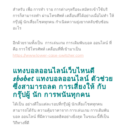
สำหรับ เพื่อ การทำ ราย การต่างๆหรือจะสมัครเข้าใช้บริ
การก็สามารถทำ ผ่านโทรศัพท์ เคลื่อนที่ได้อย่างเมื่อไม่ทำ ให้
กรุ๊ปผู้ นักเสี่ยงโชคทุกคน กำเนิดความยุ่งยากสลับซับซ้อน
อะไร
อีกด้วยรวมทั้งเป็น การเล่นเกม การเดิมพันบอล ออนไลน์ ที่
คือ การใช้โทรศัพท์ เคลื่อนที่ที่เข้ามาเป็น
https://www.lower-case-switcher.com
แทงบอลออนไลน์เว็บไหนดี
sbobet แทงบอลออนไลน์ ตัวช่วย
ซึ่งสามารถลด การเสี่ยงให้ กับ
กรุ๊ปผู้ นัก การพนันทุกคน
ได้เป็น อย่างดีในแต่ละรอบที่กรุ๊ปผู้ นักเสี่ยงโชคทุกคน
สามารถได้รับ ความคุ้มราคาจาก การเล่นเกม การเดิมพัน
บอล ออนไลน์ ที่มีความยอดฮิตอย่างยิ่งสุด ในขณะนี้ที่เป็น
วิถีทางที่ดี