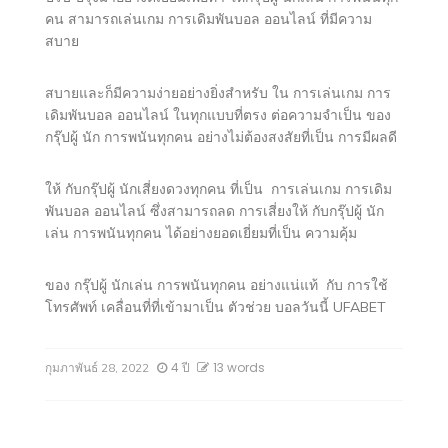
คน สามารถเล่นเกม การเดิมพันบอล ออนไลน์ ที่มีความ
สบาย
สบายและก็มีความง่ายอย่างยิ่งสำหรับ ใน การเล่นเกม การ
เดิมพันบอล ออนไลน์ ในทุกแบบที่ตรง ต่อความจำเป็น ของ
กรุ๊ปผู้ นัก การพนันทุกคน อย่างไม่ต้องสงสัยที่เป็น การมีผลดี
ให้ กับกรุ๊ปผู้ นักเสี่ยงดวงทุกคน ที่เป็น การเล่นเกม การเดิม
พันบอล ออนไลน์ ซึ่งสามารถลด การเสี่ยงให้ กับกรุ๊ปผู้ นัก
เล่น การพนันทุกคน ได้อย่างยอดเยี่ยมที่เป็น ความคุ้ม
ของ กรุ๊ปผู้ นักเล่น การพนันทุกคน อย่างแน่แท้ กับ การใช้
โทรศัพท์ เคลื่อนที่ที่เข้ามาเป็น ตัวช่วย บอลวันนี้ UFABET
4 ปี
13 words
กุมภาพันธ์ 28, 2022