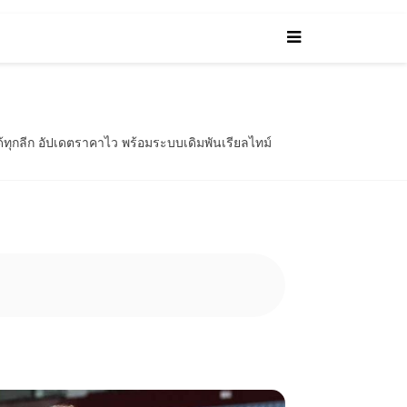
se-
้ทุกลีก อัปเดตราคาไว พร้อมระบบเดิมพันเรียลไทม์
com