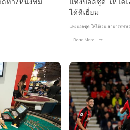
ทางหนึ่งที่มี
แทงบอลชุด ให้ได้เง
ได้ดีเยี่ยม
แทงบอลชุด ให้ได้เงิน สามารถทำเง
Read More