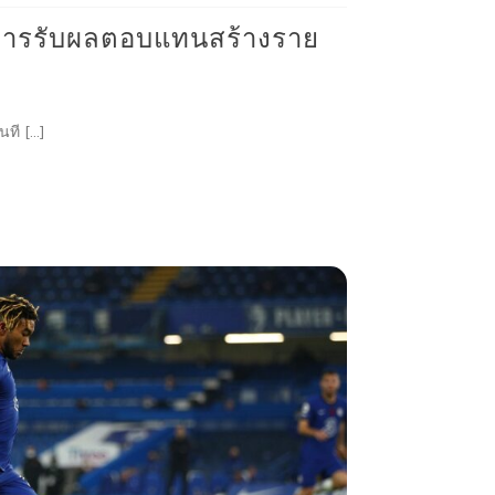
การรับผลตอบแทนสร้างราย
นที […]