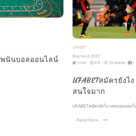
UFABET
มิถุนายน 6, 2022
งพนันบอลออนไลน์
1 min
4 ปี
22 words
1
UFABETสมัครยังไง เร
สนใจมาก
UFABETสมัครยังไง แทงบอลออนไล
Read More