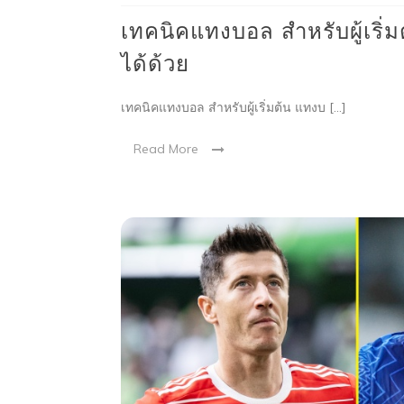
เทคนิคแทงบอล สำหรับผู้เริ่ม
ได้ด้วย
เทคนิคแทงบอล สำหรับผู้เริ่มต้น แทงบ […]
Read More