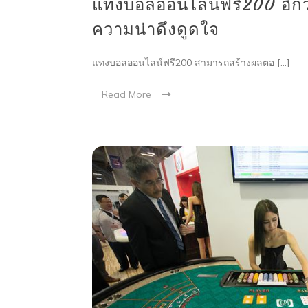
แทงบอลออนไลน์ฟรี200 อีกวิถี
ความน่าดึงดูดใจ
แทงบอลออนไลน์ฟรี200 สามารถสร้างผลตอ […]
Read More