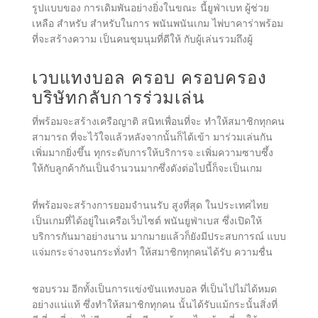
รูปแบบของ การเดิมพันอย่างยิ่งในขณะ นี้ยูฟ่าเบท ผู้ช่วย
เหลือ สำหรับ สำหรับในการ พนันพนันเกม ไพ่บาคาร่าพร้อม
ที่จะสร้างความ เป็นคนชุมนุมที่ดีให้ กับผู้เล่นรวมถึงผู้
เวบแทงบอล ครอบ ครอบครอง
บริษัทกลับการร่วมเล่น
ที่พร้อมจะสร้างเครือญาติ สนิทเพื่อนที่จะ ทำให้สมาชิกทุกคน
สามารถ ที่จะไว้ใจแล้วหลังจากนั้นก็ได้เข้า มาร่วมเล่นกัน
เพิ่มมากยิ่งขึ้น ทุกระดับการให้บริการจ ะเพิ่มความซาบซึ้ง
ให้กับลูกค้ากันเป็นจำนวนมากซึ่งดังต่อไปนี้ก็จะเป็นเกม
ที่พร้อมจะสร้างการยอมจำนนรับ สูงที่สุด ในประเทศไทย
เป็นเกมที่ได้อยู่ในเครือเว็บไซต์ พนันยูฟ่าเบส ซึ่งเปิดให้
บริการกันมาอย่างนาน มากมายแล้วก็ยังมีประสบการณ์ แบบ
แจ่มกระจ่างจนกระทั่งทำ ให้สมาชิกทุกคนได้รับ ความชื่น
ชอบรวม อีกทั้งเป็นการแข่งขันแทงบอล ที่เป็นไปไม่ได้หมด
อย่างแน่แท้ ซึ่งทำให้สมาชิกทุกคน นั้นได้รับแม้กระนั้นสิ่งที่