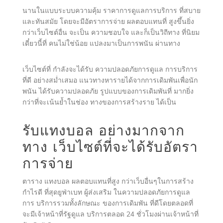
นานในแบบระบบความคุ้ม ราคาการดูแลการบริการ ที่สบาย
และทันสมัย โดยจะมีอัตราการจ่าย ผลตอบแทนที่ สูงขึ้นยิ่ง
กว่าเว็บไซต์อื่น จะเป็น ความชอบใจ และก็เป็นวิถีทาง ที่นิยม
เดี๋ยวนี้ที่ คนไม่ใช่น้อย แปลงมาเป็นการพนัน ผ่านทาง
เว็บไซต์ที่ กำลังจะได้รับ ความปลอดภัยการดูแล การบริการ
ที่ดี อย่างสม่ำเสมอ แนวทางหารายได้จากการเดิมพันเพื่อนัก
พนัน ได้รับความปลอดภัย รูปแบบของการเดิมพันที่ มากยิ่ง
กว่าที่จะเน้นย้ำในช่อง ทางของการสร้างราย ได้เป็น
รับแทงบอล อย่างมากจาก
ทาง เว็บไซต์ที่จะได้รับอัตรา
การจ่าย
ตาราง แทงบอล ผลตอบแทนที่สูง กว่าเว็บอื่นๆในการสร้าง
กำไรดี ที่สุดยูฟ่าเบท ผู้ส่งเสริม ในความปลอดภัยการดูแล
การ บริการรวมทั้งลักษณะ ของการเดิมพัน ที่ดีโดยตลอดที่
จะมีเจ้าหน้าที่รัฐดูแล บริการตลอด 24 ชั่วโมงผ่านเจ้าหน้าที่