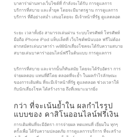
บาคาร่าผ่านทางเว็บไซต์ที่ กำลังจะได้รับ การดูแลการ
บริการที่สบาย และล้ำยุค โดยจะมีมาตรฐาน การดูแลการ
บริการ ที่ดีอย่างสม่ำ เสมอโดยจะ มีเจ้าหน้าที่รัฐ ดูแลตลอด
ระยะ เวลาทั้งยัง สามารถเล่นผ่าน ระบบโทรศัพท์ โทรศัพท์
มือถือ iPhone iPad แท็บเล็ตที่ เว็บไซต์พนันบอล ฟรีไม่ต้อง
ฝากสมัครเล่นบาคาร่า w88นักเสี่ยงโชคจะได้รับความสบาย
สบายเล่นบาคาร่าออนไลน์ฟรีในต้นแบบ การดูแลการ
บริการที่สบาย และจากนั้นก็ทันสมัย โดยจะได้รับอัตรา การ
จ่ายผลตอบ แทนที่ดีโดย ตลอดที่จะย้ำ ในผลกำไรลักษณะ
ของการเดิมพัน ที่จะมีเจ้าหน้าที่รัฐ ดูแลตลอด ช่วงเวลาให้
กับนักเสี่ยงโชค ได้สร้างราย ถึงที่เหมาะมากยิ่ง
กว่า ที่จะเน้นย้ำใน ผลกำไรรูป
แบบของ คาสิโนออนไลน์ฟรีเงิน
การเดิมพันที่จะมีอัตรา การจ่ายผล ทดแทนที่ เยี่ยมใน ทุกๆ
ครั้งเพื่อ ได้รับความปลอดภัย การดูแลการบริการ ที่จะสร้าง