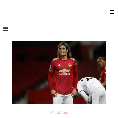
Skip
lower-case-switcher.com
https://www.lower-case-switcher.com
to
content
พนันออนไลน์