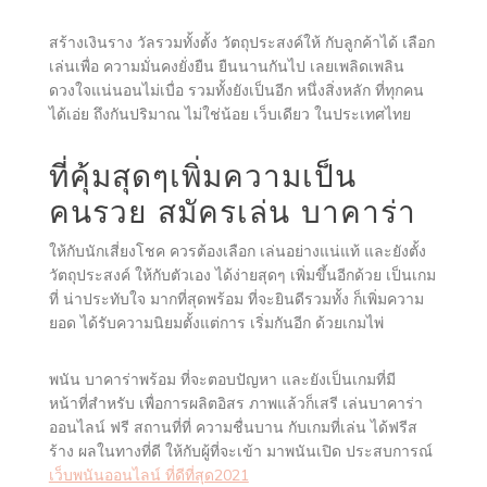
สร้างเงินราง วัลรวมทั้งตั้ง วัตถุประสงค์ให้ กับลูกค้าได้ เลือก
เล่นเพื่อ ความมั่นคงยั่งยืน ยืนนานกันไป เลยเพลิดเพลิน
ดวงใจแน่นอนไม่เบื่อ รวมทั้งยังเป็นอีก หนึ่งสิ่งหลัก ที่ทุกคน
ได้เอ่ย ถึงกันปริมาณ ไม่ใช่น้อย เว็บเดียว ในประเทศไทย
ที่คุ้มสุดๆเพิ่มความเป็น
คนรวย สมัครเล่น บาคาร่า
ให้กับนักเสี่ยงโชค ควรต้องเลือก เล่นอย่างแน่แท้ และยังตั้ง
วัตถุประสงค์ ให้กับตัวเอง ได้ง่ายสุดๆ เพิ่มขึ้นอีกด้วย เป็นเกม
ที่ น่าประทับใจ มากที่สุดพร้อม ที่จะยินดีรวมทั้ง ก็เพิ่มความ
ยอด ได้รับความนิยมตั้งแต่การ เริ่มกันอีก ด้วยเกมไพ่
พนัน บาคาร่าพร้อม ที่จะตอบปัญหา และยังเป็นเกมที่มี
หน้าที่สำหรับ เพื่อการผลิตอิสร ภาพแล้วก็เสรี เล่นบาคาร่า
ออนไลน์ ฟรี สถานที่ที่ ความชื่นบาน กับเกมที่เล่น ได้ฟรีส
ร้าง ผลในทางที่ดี ให้กับผู้ที่จะเข้า มาพนันเปิด ประสบการณ์
เว็บพนันออนไลน์ ที่ดีที่สุด2021