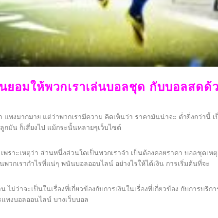
ต์ยินยอมให้พวกเราเล่นบอลชุด กับบอลสดด้
า แพงมากมาย แต่ว่าพวกเรามีความ คิดเห็นว่า ราคามันน่าจะ ต่ำยิ่งกว่านี้ เป
ูกมัน ก็เสี่ยงไป แม้กระนั้นหลายๆเว็บไซต์
ได้ เพราะเหตุว่า ส่วนหนึ่งส่วนใดเป็นพวกเราจำ เป็นต้องคอยราคา บอลชุดเหต
้นพวกเรากำไรที่แน่ๆ พนันบอลออนไลน์ อย่างไรให้ได้เงิน การเริ่มต้นที่จะ
ไม่ว่าจะเป็นในเรื่องที่เกี่ยวข้องกับการเงินในเรื่องที่เกี่ยวข้อง กับการบริกา
ารแทงบอลออนไลน์ บางเว็บบอล