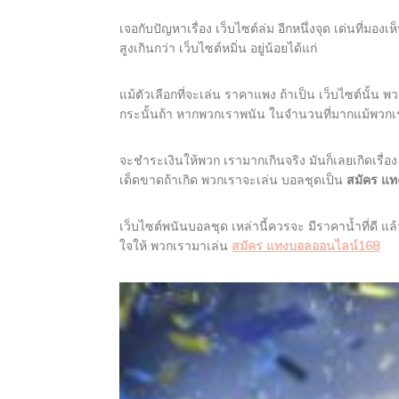
เจอกับปัญหาเรื่อง เว็บไซต์ล่ม อีกหนึ่งจุด เด่นที่มอง
สูงเกินกว่า เว็บไซต์หมิ่น อยู่น้อยได้แก่
แม้ตัวเลือกที่จะเล่น ราคาแพง ถ้าเป็น เว็บไซต์นั้น พ
กระนั้นถ้า หากพวกเราพนัน ในจำนวนที่มากแม้พวกเรา
จะชำระเงินให้พวก เรามากเกินจริง มันก็เลยเกิดเรื่อง 
เด็ดขาดถ้าเกิด พวกเราจะเล่น บอลชุดเป็น
สมัคร แ
เว็บไซต์พนันบอลชุด เหล่านี้ควรจะ มีราคาน้ำที่ดี แล
ใจให้ พวกเรามาเล่น
สมัคร แทงบอลออนไลน์168