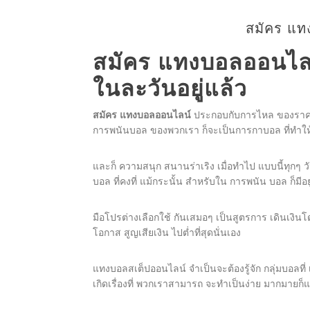
สมัคร แท
สมัคร แทงบอลออนไลน์
ในละวันอยู่แล้ว
สมัคร แทงบอลออนไลน์
ประกอบกับการไหล ของราคาบอล 
การพนันบอล ของพวกเรา ก็จะเป็นการกาบอล ที่ทำให้
และก็ ความสนุก สนานร่าเริง เมื่อทำไป แบบนี้ทุกๆ 
บอล ที่คงที่ แม้กระนั้น สำหรับใน การพนัน บอล ก็มีอยู่
มือโปรต่างเลือกใช้ กันเสมอๆ เป็นสูตรการ เดินเงินโดย
โอกาส สูญเสียเงิน ไปต่ำที่สุดนั่นเอง
แทงบอลสเต็ปออนไลน์ จำเป็นจะต้องรู้จัก กลุ่มบอลที่
เกิดเรื่องที่ พวกเราสามารถ จะทำเป็นง่าย มากมายก็