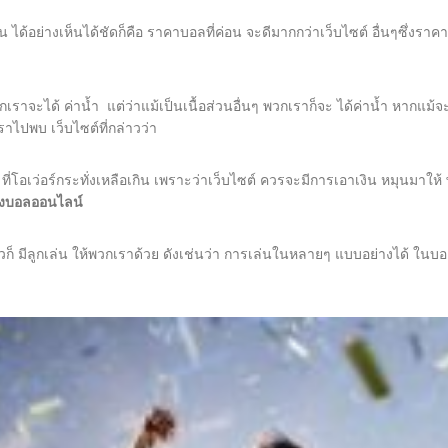
เห็น ได้อย่างเห็นได้ชัดก็คือ ราคาบอลที่ค่อน จะดีมากกว่าเว็บไซต์ อื่นๆซึ่งราค
วกเราจะได้ ค่าน้ำ แต่ว่าแม้เป็นเนื้อส่วนอื่นๆ พวกเราก็จะ ได้ค่าน้ำ หากแม้จ
ไปพบ เว็บไซต์ที่กล่าวว่า
ที่โอเว่อร์กระทั่งเหลือเกิน เพราะว่าเว็บไซต์ ควรจะมีการเอาเงิน หมุนมาให้ 
ทงบอลออนไลน์
้วก็ มีลูกเล่น ให้พวกเราด้วย ดังเช่นว่า การเล่นในหลายๆ แบบอย่างได้ ในบอ