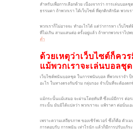
สำหรับเพื่อการเลือกด้วย เนื่องจากว่า การเล่นบอลชุด 
ธรรมดา ถ้าพวกเรา ได้เว็บไซต์ ที่ตุกติกสักนิด พวกเ
พวกเราก็ไม่อาจจะ ทำอะไรได้ แต่ว่าการหา เว็บไซต์ที
ที่ไม่เกิน สามแสนต่อ ครั้งอยู่แล้ว ถ้าหากพวกเราไปพบ
ต่ำ
ด้วยเหตุว่าเว็บไซต์ก็ควร
แม้พวกเราจะเล่นบอลชุด
เว็บไซต์พนันบอลชุด ในการพนันบอล ที่พวกเราจำ ป็นต้
อะไร ในทางตรงกันข้าม กลุ่มรอง จำเป็นที่จะต้องตกชั
แม้กระนั้นแม้เสมอ จะผ่านโดยทันที ซึ่งแม้มีการ ต่อ
กระนั้น มันมิได้แปลว่า พวกเราจะ แพ้ราคา ต่อนั่นเอง
เพราะความเสถียรภาพ ของเซิร์ฟเวอร์ ซึ่งก็คือ ตัวเมนห
การตอบรับ การพนัน เท่าไรนัก แล้วก็มีการปรับแก้ร