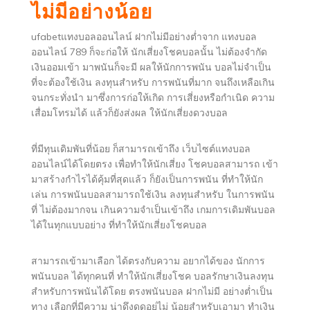
ไม่มีอย่างน้อย
ufabetแทงบอลออนไลน์ ฝากไม่มีอย่างต่ำจาก แทงบอล
ออนไลน์ 789 ก็จะก่อให้ นักเสี่ยงโชคบอลนั้น ไม่ต้องจำกัด
เงินออมเข้า มาพนันก็จะมี ผลให้นักการพนัน บอลไม่จำเป็น
ที่จะต้องใช้เงิน ลงทุนสำหรับ การพนันที่มาก จนถึงเหลือเกิน
จนกระทั่งนำ มาซึ่งการก่อให้เกิด การเสี่ยงหรือกำเนิด ความ
เสื่อมโทรมได้ แล้วก็ยังส่งผล ให้นักเสี่ยงดวงบอล
ที่มีทุนเดิมพันที่น้อย ก็สามารถเข้าถึง เว็บไซต์แทงบอล
ออนไลน์ได้โดยตรง เพื่อทำให้นักเสี่ยง โชคบอลสามารถ เข้า
มาสร้างกำไรได้คุ้มที่สุดแล้ว ก็ยังเป็นการพนัน ที่ทำให้นัก
เล่น การพนันบอลสามารถใช้เงิน ลงทุนสำหรับ ในการพนัน
ที่ ไม่ต้องมากจน เกินความจำเป็นเข้าถึง เกมการเดิมพันบอล
ได้ในทุกแบบอย่าง ที่ทำให้นักเสี่ยงโชคบอล
สามารถเข้ามาเลือก ได้ตรงกับความ อยากได้ของ นักการ
พนันบอล ได้ทุกคนที่ ทำให้นักเสี่ยงโชค บอลรักษาเงินลงทุน
สำหรับการพนันได้โดย ตรงพนันบอล ฝากไม่มี อย่างต่ำเป็น
ทาง เลือกที่มีความ น่าดึงดูดอยู่ไม่ น้อยสำหรับเอามา ทำเงิน