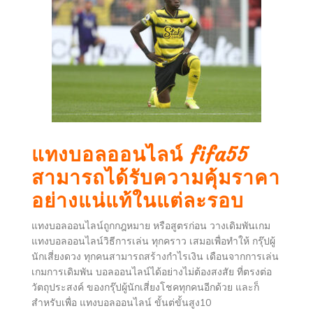
แทงบอลออนไลน์ fifa55
สามารถได้รับความคุ้มราคา
อย่างแน่แท้ในแต่ละรอบ
แทงบอลออนไลน์ถูกกฎหมาย หรือสูตรก่อน วางเดิมพันเกม
แทงบอลออนไลน์วิธีการเล่น ทุกคราว เสมอเพื่อทำให้ กรุ๊ปผู้
นักเสี่ยงดวง ทุกคนสามารถสร้างกำไรเงิน เดือนจากการเล่น
เกมการเดิมพัน บอลออนไลน์ได้อย่างไม่ต้องสงสัย ที่ตรงต่อ
วัตถุประสงค์ ของกรุ๊ปผู้นักเสี่ยงโชคทุกคนอีกด้วย และก็
สำหรับเพื่อ แทงบอลออนไลน์ ขั้นต่ขั้นสูง10