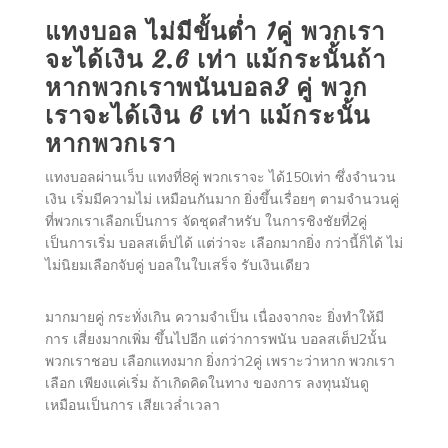
แทงบอล ไม่มีขั้นต่ำ 1คู่ พวกเรา
จะได้เงิน 2.6 เท่า แม้กระนั้นถ้า
หากพวกเราพนันบอล3 คู่ พวก
เราจะได้เงิน 6 เท่า แม้กระนั้น
หากพวกเรา
แทงบอลผ่านเว็บ แทงที่8คู่ พวกเราจะ ได้150เท่า ซึ่งจำนวน
เงิน เริ่มมีความไม่ เหมือนกันมาก ยิ่งขึ้นเรื่อยๆ ตามจำนวนคู่
ที่พวกเราเลือกเป็นการ จัดชุดสำหรับ ในการชิงชัยที่2คู่
เป็นการเริ่ม บอลสเต็ปได้ แต่ว่าจะ เลือกมากยิ่ง กว่านี้ก็ได้ ไม่
ไม่นิยมเลือกจับคู่ บอลในใบเสร็จ รับเงินเดียว
มากมายคู่ กระทั่งเกิน ความจำเป็น เนื่องจากจะ ยิ่งทำให้มี
การ เสี่ยงมากเพิ่ม ขึ้นไปอีก แต่ว่าการพนัน บอลสเต็ป2นั้น
พวกเราชอบ เลือกแทงมาก ยิ่งกว่า2คู่ เพราะว่าหาก พวกเรา
เลือก เพียงแค่เริ่ม ถ้าเกิดคิดในทาง ของการ ลงทุนมันดู
เหมือนเป็นการ เสียเวล่ำเวลา