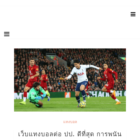
Skip
lower-case-switcher.com
https://www.lower-case-switcher.com
to
content
แทงบอล
เว็บแทงบอลต่อ ปป. ดีที่สุด การพนัน