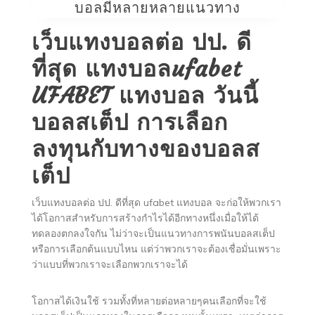
บอลมีหลายหลายแนวทาง
เว็บแทงบอลต่อ ปป. ดี
ที่สุด แทงบอลufabet
UFABET แทงบอล วันนี้
บอลสเต็ป การเลือก
ลงทุนกับทางของบอลส
เต็ป
เว็บแทงบอลต่อ ปป. ดีที่สุด ufabet แทงบอล จะก่อให้พวกเรา
ได้โอกาสสำหรับการสร้างกำไรได้อีกทางหนึ่งเมื่อให้ได้
ทดลองตกลงใจกัน ไม่ว่าจะเป็นแนวทางการพนันบอลสเต็ป
หรือการเลือกต้นแบบไหน แต่ว่าพวกเราจะต้องเชื่อมั่นเพราะ
ว่าแบบที่พวกเราจะเลือกพวกเราจะได้
โอกาสได้เงินใช้ รวมทั้งที่หลายต่อหลายๆคนเลือกที่จะใช้