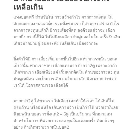
เหลือเกิน
แทงบอลฟรี สำหรับใน การสร้างกำไร จากการลงทุน ใน
ลักษณะของ บอลสเต็ป รวมทั้งพวกเรา ก็สามารถสร้าง กำไร
จากการลงทุนแล้วก็ มีการเสี่ยงที่ลด ลงด้วยแต่ว่าจะ เลือก
มากยิ่ง กว่านี้ก็ได้ ไม่ไม่นิยมเลือก จับคู่บอลในใบ เสร็จรับเงิน
เดียวมากมายคู่ จนกระทั่ง เหลือเกิน เนื่องจากจะ
ยิ่งทำให้มี การเสี่ยงเพิ่ม มากขึ้นไปอีก แต่ว่าการพนัน บอลส
เต็ป2นั้น พวกเราชอบ เลือกแทงมาก ยิ่งกว่า2คู่ เพราะว่าถ้า
เกิดพวกเรา เลือกเพียงแค่ เริ่มหากคิดใน ด้านของการลง ทุน
มันดูเหมือน จะเป็นการเสีย เวล่ำเวลาสัก นิดเพราะว่าพวก
เราได้ โอกาสสามารถ เลือกได้
มากกว่า2คู่ ได้พวกเรา ไม่เลือก เลยทำให้เวลา ได้เงินก็ไม่
ครบถ้วน หรือมันหรือ เกินความจำ เป็นก็ว่าได้ พวกเราก็เลย
นิยมพนัน บอลราวตั้งแต่2 – 5คู่ เป็นปริมาณ ที่เหมาะสม
สำหรับในการ ที่พวกเราจะลง ทุนในแต่ละครั้ง คิดกล้วยๆ
อย่าง ถ้าเกิดพวกเรา พนันบอล2