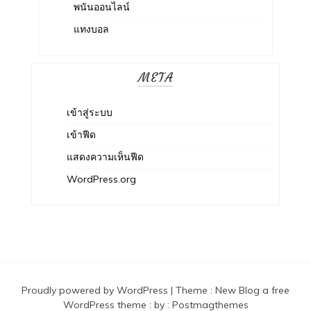
พนันออนไลน์
แทงบอล
META
เข้าสู่ระบบ
เข้าฟีด
แสดงความเห็นฟีด
WordPress.org
Proudly powered by WordPress
|
Theme :
New Blog a free
WordPress theme
: by :
Postmagthemes