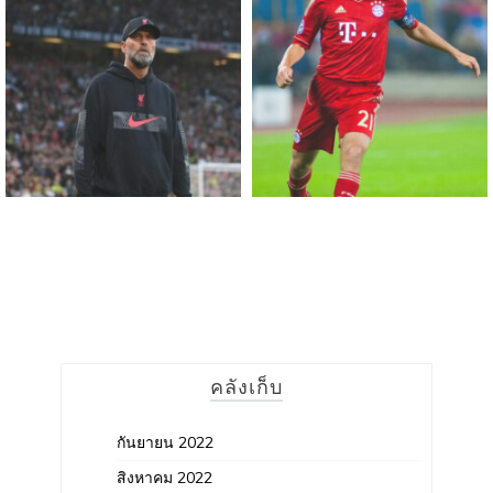
lower-case-switcher.com
คลังเก็บ
กันยายน 2022
สิงหาคม 2022