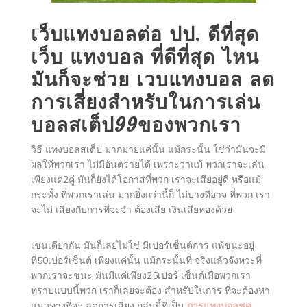
เว็บแทงบอลต่อ ปป. ดีที่สุด
เว็บ แทงบอล ที่ดีที่สุด ไหน
มันก็จะช่วย เวบแทงบอล ลด
การเสี่ยงสำหรับในการเล่น
บอลสเต็ป99ของพวกเรา
วิธี แทงบอลสเต็ป มากมายแค่นั้น แม้กระนั้น ใช่ว่ามันจะมี
ผลให้พวกเรา ไม่มีอันตรายได้ เพราะว่าแม้ พวกเราจะเล่น
เพียงแค่2คู่ มันก็ยังได้โอกาสที่พวก เราจะเสียอยู่ดี หรือแม้
กระทั้ง ที่พวกเราเล่น มากยิ่งกว่านี้ก็ ไม่บางทีอาจ ที่พวก เรา
จะไม่ เสี่ยงกับการที่จะจำ ต้องเสีย เงินเสียทองด้วย
เช่นเดียวกัน มันก็เลยไม่ใช่ มีเปอร์เซ็นต์การ แพ้ชนะอยู่
ที่50เปอร์เซ็นต์ เพียงแค่นั้น แม้กระนั้นที่ จริงแล้วจังหวะที่
พวกเราจะชนะ มันมีแค่เพียง25เปอร์ เซ็นต์เมื่อพวกเรา
ทราบแบบนี้พวก เราก็เลยจะต้อง สำหรับในการ ที่จะต้องหา
แนวทางที่จะ ลดการเสี่ยง กลุ่มนี้ที่เป็น
การแทงบอลชุด