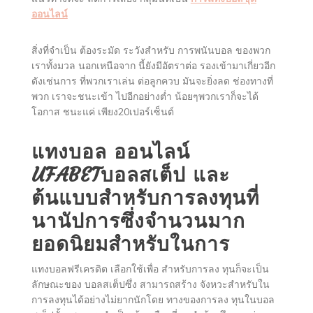
ออนไลน์
สิ่งที่จำเป็น ต้องระมัด ระวังสำหรับ การพนันบอล ของพวก
เราทั้งมวล นอกเหนือจาก นี้ยังมีอัตราต่อ รองเข้ามาเกี่ยวอีก
ดังเช่นการ ที่พวกเราเล่น ต่อลูกควบ มันจะยิ่งลด ช่องทางที่
พวก เราจะชนะเข้า ไปอีกอย่างต่ำ น้อยๆพวกเราก็จะได้
โอกาส ชนะแค่ เพียง20เปอร์เซ็นต์
แทงบอล ออนไลน์
UFABETบอลสเต็ป และ
ต้นแบบสำหรับการลงทุนที่
นานัปการซึ่งจำนวนมาก
ยอดนิยมสำหรับในการ
แทงบอลฟรีเครดิต เลือกใช้เพื่อ สำหรับการลง ทุนก็จะเป็น
ลักษณะของ บอลสเต็ปซึ่ง สามารถสร้าง จังหวะสำหรับใน
การลงทุนได้อย่างไม่ยากนักโดย ทางของการลง ทุนในบอล