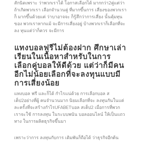
สักนิดเพราะ ว่าพวกเราได้ โอกาสเลือกได้ มากกว่า2คู่แต่ว่า
ถ้าเกิดพวกเรา เลือกจำนวนคู่ ที่มากขึ้นการ เสี่ยงของพวกเรา
ก็ มากขึ้นด้วยแต่ ว่าบาอาจจะ ก็รู้สึกว่าการเสี่ยง นั้นคุ้มทุน
ของ พวกเราหากแม้ จะมีการเสี่ยงอยู่ บ้างพวกเราก็เลือกที่จะ
ลง ทุนแต่ว่าก็ควร จะมีการ
แทงบอลฟรีไม่ต้องฝาก ศึกษาเล่า
เรียนในเนื้อหาสำหรับในการ
เลือกคู่บอลให้ดีด้วย แต่ว่าก็มีคน
อีกไม่น้อยเลือกที่จะลงทุนแบบมี
การเสี่ยงน้อย
แทงบอล ฟรี และก็ได้ กำไรแน่ด้วย การเลือกบอล ส
เต็ป2อย่างที่ผู้ คนจำนวนมาก นิยมเลือกที่จะ ลงทุนกันในแต่
ละครั้งที่จะสร้างกำไรUFABETบอล สเต็ป2 เมื่อการที่พวก
เราจะใช้ การลงทุน ในระบบพนัน บอลออนไลน์ ให้เป็นแถว
ทาง ในการผลิตธุรกิจขึ้นมา
เพราะว่าการ ลงทุนกับการ เดิมพันก็ถือได้ ว่าธุรกิจอีกต้น