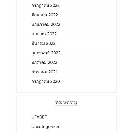
กรกฎาคม 2022
มิถุนายน 2022
พฤษภาคม 2022
เมษายน 2022
มีนาคม 2022
กุมภาพันธ์ 2022
มกราคม 2022
ธันวาคม 2021
กรกฎาคม 2020
หมวดหมู่
UFABET
Uncategorized