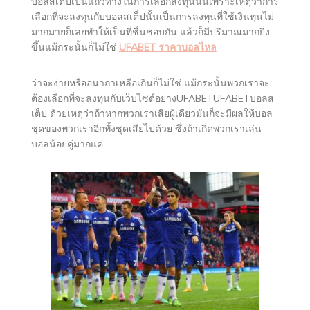
บอลสเต็ปเป็นแถวทางในการเลือกลงทุนนั้นเพราะเหตุว่าการ
เลือกที่จะลงทุนกับบอลสเต็ปนั้นเป็นการลงทุนที่ใช้เงินทุนไม่
มากมายก็เลยทำให้เป็นที่ชื่นชอบกัน แล้วก็มีปริมาณมากยิ่ง
ขึ้นแม้กระนั้นก็ไม่ใช่
UFABET ราคาบอลไหล
ว่าจะง่ายหรืออนาถาเหลือเกินก็ไม่ใช่ แม้กระนั้นพวกเราจะ
ต้องเลือกที่จะลงทุนกับเว็บไซต์อย่างUFABETUFABETบอลส
เต็ป ด้วยเหตุว่าถ้าหากพวกเราเสียผู้เดียวมันก็จะมีผลให้บอล
ชุดของพวกเราอีกทั้งชุดเสียไปด้วย ซึ่งถ้าเกิดพวกเราเล่น
บอลน้อยคู่มากแค่