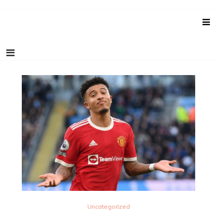
Skip
lower-case-switcher.com
https://www.lower-case-switcher.com
to
content
Uncategorized