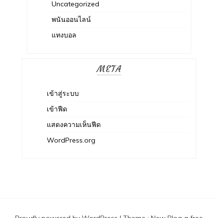
Uncategorized
พนันออนไลน์
แทงบอล
META
เข้าสู่ระบบ
เข้าฟีด
แสดงความเห็นฟีด
WordPress.org
Proudly powered by WordPress
|
Theme :
New Blog a free