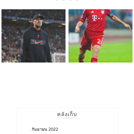
lower-case-switcher.com
คลังเก็บ
กันยายน 2022