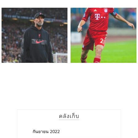
lower-case-switcher.com
คลังเก็บ
กันยายน 2022