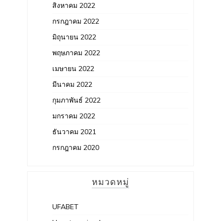
สิงหาคม 2022
กรกฎาคม 2022
มิถุนายน 2022
พฤษภาคม 2022
เมษายน 2022
มีนาคม 2022
กุมภาพันธ์ 2022
มกราคม 2022
ธันวาคม 2021
กรกฎาคม 2020
หมวดหมู่
UFABET