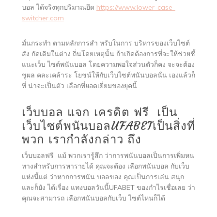
บอล ได้จริงทุกปริมาณยึด
https://www.lower-case-
switcher.com
มั่นกระทำ ตามหลักการสำ หรับในการ บริหารของเว็บไซต์
สัง กัดเดิมในต่าง ถิ่นโดยเหตุนั้น ถ้าเกิดต้องการที่จะให้ช่วยชี้
แนะเว็บ ไซต์พนันบอล โดยความพอใจส่วนตัวก็คง จะจะต้อง
ชูผล คละเคล้าระ โยชน์ให้กับเว็บไซต์พนันบอลนั่น เองแล้วก็
ที่ น่าจะเป็นตัว เลือกที่ยอดเยี่ยมของยุคนี้
เว็บบอล แจก เครดิต ฟรี เป็น
เว็บไซต์พนันบอลUFABETเป็นสิ่งที่
พวก เรากำลังกล่าว ถึง
เว็บบอลฟรี แม้ พวกเรารู้สึก ว่าการพนันบอลเป็นการเพิ่มหน
ทางสำหรับการหารายได้ คุณจะต้อง เลือกพนันบอล กับเว็บ
แห่งนี้แต่ ว่าหากการพนัน บอลของ คุณเป็นการเล่น สนุก
และก็ยัง ได้เรื่อง แทงบอลวันนี้UFABET ของกำไรเชื่อเลย ว่า
คุณจะสามารถ เลือกพนันบอลกับเว็บ ไซต์ไหนก็ได้