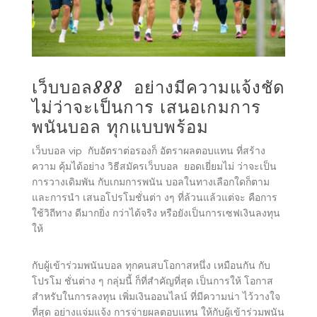
เว็บบอล888 อย่างมีความแจ้งชัด
ไม่ว่าจะเป็นการ เสนอเกมการ
พนันบอล ทุกแบบพร้อม
เว็บบอล vip กับอัตราต่อรองก็ อัตราผลตอบแทน ที่สร้าง
ความ คุ้มได้อย่าง วิธีสมัครเว็บบอล ยอดเยี่ยมไม่ ว่าจะเป็น
การวางเดิมพัน กับเกมการพนัน บอลในทางเลือกใดก็ตาม
และการนำ เสนอโปรโมชั่นต่า งๆ ที่ล้วนแล้วแต่จะ คือการ
ใช้วิถีทาง ดีมากยิ่ง กว่าได้จริง หรือยังเป็นการเซฟเงินลงทุน
ให้
กับผู้เข้าร่วมพนันบอล ทุกคนสบโอกาสหนึ่ง เหมือนกัน กับ
โปรโม ชั่นต่าง ๆ กลุ่มนี้ ก็ที่สำคัญที่สุด เป็นการให้ โอกาส
สำหรับในการลงทุน เพิ่มเงินออนไลน์ ที่มีความน่า ไว้วางใจ
ที่สุด อย่างแจ่มแจ้ง การจ่ายผลตอบแทน ให้กับผู้เข้าร่วมพนัน