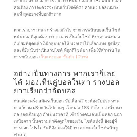
อยากได้สร้าง ผลกำไรจากการพนัน บอลเว็บไซต์พนัน บอลที่
คุณต้อง การจะควรจะเป็นเว็บไซต์ที่รา คาแพง บอลเหมาะ
สมที่ สุดอย่างที่บอกถ้าหาก
พวกเราปรารถนา สร้างผลกำไร จากการพนันบอลเว็บ ไซต์
พนันบอลที่คุณต้องการ จะควรเป็นเว็บไซต์ ที่ราคาแพงบอล
ดีเยี่ยมที่สุดแล้ว ก็มีกลุ่มบอลให้ พวกเราได้เลือกแทง สูงที่สุด
และก็ยัง นับว่าเป็นเว็บไซต์ ที่ถูกดีไซน์มา เพื่อใช้สำหรับ ใน
การพนันบอล
เว็บแทงบอล ขั้นต่ำ 10บาท
อย่างเป็นทางการ พวกเราก็เลย
ได้ มองเห็นคู่บอลในตา รางบอล
ยาวเรียกว่าจัดบอล
กันแต่ละครั้ง สมัครเว็บบอล รับเสื้อ ฟรี จะต้องรับประ ทาน
ยาแก้ปวด ศรีษะกันไปตามๆ เว็บบอล 168 ยิ่งไป กว่านี้ราคา
ต่อ รองเกือบทุก ตัวเป็นราคาที่ เข้าข้างคนเล่นเป็นหลัก นอก
เหนือจาก นั้นความน่าดึงดูดใจของเว็บ ไซต์แห่งนี้ ยังอยู่ที่
การออก โปรโมชั่นที่ดึง มองให้มีการลง ทุนเว็บไซต์พนันยู
ฟ่าเบท