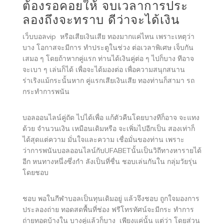
ต้องรอคอยให้ จบเวลาการประ
ลองถึงจะทราบ ดีว่าจะได้เงิน
เว็บบอลvip หรือเสียเงินเสีย ทองมากแค่ไหน เพราะเหตุว่า
บาง โอกาสจะมีการ ทำประตูในช่วง ต่อเวลาพิเศษ เจ็บกัน
เสมอ ๆ โดยถ้าหากคู่แรก ท่านได้เงินคู่ต่อ ๆ ไปก็บาง ทีอาจ
จะเบา ๆ เล่นก็ได้ เพื่อจะได้มองต่อ เพื่อความสนุกสนาน
ร่าเริงแม้กระนั้นหาก คู่แรกเสียเงินเสีย ทองท่านก็สามา รถ
กระทำการพนัน
บอลออนไลน์คู่ถัด ไปได้เพื่อ แก้ตัวคืนโดยบางทีก็อาจ จะแทง
ด้วย จำนวนเงิน เหมือนเดิมหรือ จะเพิ่มไปอีกเป็น สองเท่าก็
ได้สุดแต่ความ มั่นใจและความ เชื่อมั่นของท่าน เพราะ
ว่าการพนันบอลออนไลน์กับUFABETนั้นเป็นวิถีทางหารายได้
อีก หนทางหนึ่งซึ่งกำ ลังเป็นที่ชื่น ชอบเล่นกันใน กลุ่มวัยรุ่น
โดยชอบ
ชอบ พอในกีฬาบอลเป็นทุนเดิมอยู่ แล้วจึงชอบ ถูกใจมองการ
ประลองถ่าย ทอดสดพื้นที่ช่อง ฟรีโทรทัศน์จะมีกระ ทำการ
ถ่ายทอดบ้างใน บางคู่แล้วก็บาง เพียงแค่นั้น แต่ว่า โดยส่วน