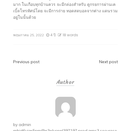
มาก ในเกือบทุกบ้านควร จะมีกล่องสำหรับ ดูกรยการผ่านเค
เบิ้ลโทรทัศน์โดย จะมีการถ่าย ทอดสดบอลจากต่าง แดนรวม
อยู่ในนั้นด้วย
4 ปี
18 words
พฤษภาคม 25, 2022
เมนู
Previous post
Next post
นำทาง
Author
เรื่อง
by
admin
mhjd6uiar5nm@n3plvcpnl397197.prod.ams3.securese