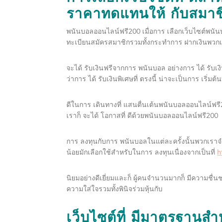
ราคาทดแทนให้ กับสมาช
พนันบอลออนไลน์ฟรี200 เมื่อการ เลือกเว็บไซต์พนันบอ
ทะเบียนสมัครสมาชิกรวมทั้งกระทำการ ฝากเงินพวกเ
จะได้ รับเงินฟรีจากการ พนันบอล อย่างการ ได้ รับเงิน
ว่าการ ได้ รับเงินพิเศษที่ ตรงนี้ น่าจะเป็นการ เริ่มต้นท
ดีในการ เดินทางที่ แสนตื่นเต้นพนันบอลออนไลน์ฟรี2
เราก็ จะได้ โอกาสที่ ดีด้วย
พนันบอลออนไลน์ฟรี200
การ ลงทุนกับการ พนันบอลในแต่ละครั้งนั้นพวกเราจำ
น้อยมักเลือกใช้สำหรับในการ ลงทุนเนื่องจากเป็นที่
h
นิยมอย่างดีเยี่ยมและก็ ผู้คนจำนวนมากก็ มีความชื่
ความใส่ใจรวมทั้งพินิจร่วมหุ้นกับ
เว็บไซต์ที่ มีมาตรฐานสำหรั