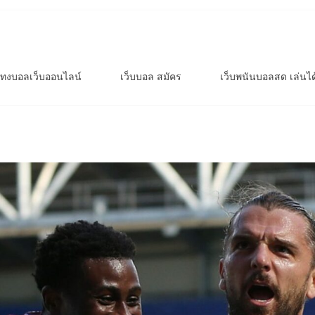
wer-ca
ทงบอลเว็บออนไลน์
เว็บบอล สมัคร
เว็บพนันบอลสด เล่นได
itcher.