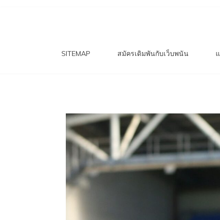
Skip
lo
to
content
https://www.lower-case-switcher.com
SITEMAP
สมัครเดิมพันกับเว็บพนัน
แ
sw