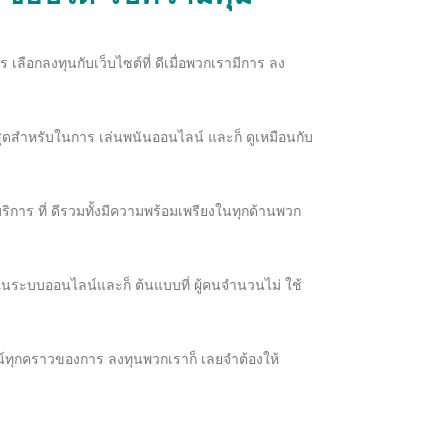
ลือกลงทุนกับเว็บไซต์ที่ ดีเมื่อพวกเรามีการ ลง
ที่ สุดสำหรับในการ เล่นพนันออนไลน์ และก็ ดูเหมือนกับ
ริการ ที่ ดีรวมทั้งมีความพร้อมเพรียงในทุกด้านพวก
ในระบบออนไลน์และก็ ต้นแบบที่ ผู้คนจำนวนไม่ ใช้
ลน์ทุกคราวของการ ลงทุนพวกเราก็ เลยจำต้องให้