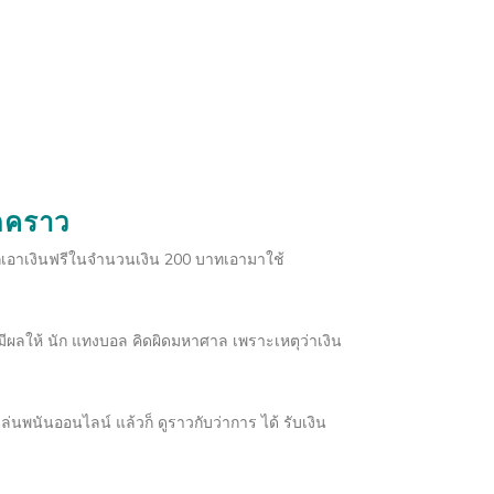
กคราว
ู้จักเอาเงินฟรีในจำนวนเงิน 200 บาทเอามาใช้
ะมีผลให้ นัก แทงบอล คิดผิดมหาศาล เพราะเหตุว่าเงิน
ร เล่นพนันออนไลน์ แล้วก็ ดูราวกับว่าการ ได้ รับเงิน