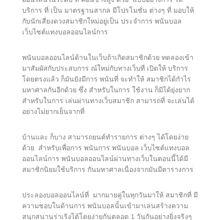
บริการ ที่ เป็น มาตรฐานสากล มีโปรโมชั่น ต่างๆ ที่ มอบให้
กับนักเสี่ยงดวงสมาชิกใหม่อยู่เป็น ประจำการ พนันบอล
เว็บไซต์แทงบอลออนไลน์การ
พนันบอลออนไลน์ด้านในเว็บถ้าเกิดสมาชิกด้วย ทดลองเข้า
มาสัมผัสกับประสบการ ณ์ใหม่กับทางเว็บที่ เปิดให้ บริการ
โดยตรงแล้ว ก็มันยังมีการ พนันที่ จะทำให้ สมาชิกได้กำไร
มหาศาลกันอีกด้วย ซึ่ง สำหรับในการ ใช้งาน ก็มิได้ยุ่งยาก
สำหรับในการ เล่นผ่านทางเว็บสมาชิก สามารถที่ จะเล่นได้
อย่างไม่ยากเย็นจากที่
บ้านและ ก็บาง สามารถยนต์ทำรายการ ต่างๆ ได้โดยง่าย
ด้วย สำหรับเพื่อการ พนันการ พนันบอล เว็บไซต์แทงบอล
ออนไลน์การ พนันบอลออนไลน์ผ่านทางเว็บในตอนนี้ได้มี
สมาชิกนิยมใช้บริการ กันมหาศาลเนื่องจากมันมีตารางการ
ประลองบอลออนไลน์ที่ มากมายคู่ในทุกวันมาให้ สมาชิกที่ มี
ความชอบในด้านการ พนันบอลนั้นเข้ามาเล่นสร้างความ
สนุกสนานร่าเริงได้โดยง่ายกันตลอด 1 วัน
กันอย่างยิ่งจริงๆ