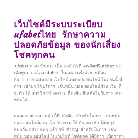
เว็บไซต์มีระบบระเบียบ
ufabetไทย รักษาความ
ปลอดภัยข้อมูล ของนักเสี่ยง
โชคทุกคน
ufabet ทาง เข้าเล่น เป็น ผลกำไรที่ เครดิตฟรีufabet จะ
เพิ่มพูนมา สล็อต ufabet ในแต่ละครั้งด้วย เหมือน
กัน_N_การ พนันบอล เว็บไซต์แทงบอลออนไลน์ ในตอนนี้ นี้
การ เข้ามา ใช้บริการ เล่นพนัน บอล ออนไลน์ผ่าน เว็บ ก็
จะทำ ให้ สมาชิก สร้างความ ตื่นเต้น ตื่นเต้นไปกับการ เล่น
พนันได้
ตลอดระยะเวลา แล้ว ก็ที่ สำคัญ สำหรับในการ เล่นพนัน
บอล ออนไลน์ผ่าน เว็บ กิจกรรม ให้ กับ สมาชิก ได้ทุกรูป
แบบกัน อย่าง แน่ๆ แล้ว ก็ที่ สำคัญ สำหรับในการ เล่น
พนัน บอล ออนไลน์ ในเว็บไซต์ ไซต์ทุกคู่ ได้มีการ เปิดราคา