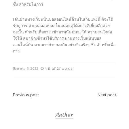
ซึ่ง สำหรับในการ
เล่นผ่านทางเว็บพนันบอลออนไลน์ด้านในเว็บแห่งนี้ ก็จะได้
รับดูการ ถ่ายทอดสดบอลในแต่ละคู่ได้อย่างดีเยี่ยมอีกด้วย
ฉะนั้น สำหรับเพื่อการ เข้ามาพนันมันจะให้ ความสนใจล่อ
ใจให้ สมาชิกเข้ามาใช้บริการ ผ่านทางเว็บพนันบอล
ออนไลน์กัน มากมายก่ายกองกันอย่างยิ่งจริงๆ ซึ่ง สำหรับเพื่อ
การ
4 ปี
27 words
สิงหาคม 6, 2022
เมนู
Previous post
Next post
นำทาง
Author
เรื่อง