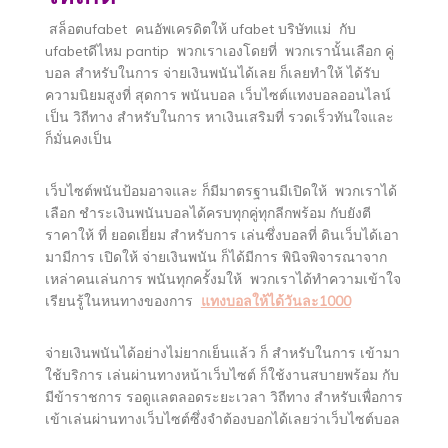
สล็อตufabet คนอัพเครดิตให้ ufabet บริษัทแม่ กับ
ufabetดีไหม pantip พวกเราเองโดยที่ พวกเรานั้นเลือก คู่
บอล สำหรับในการ จ่ายเงินพนันได้เลย ก็เลยทำให้ ได้รับ
ความนิยมสูงที่ สุดการ พนันบอล เว็บไซต์แทงบอลออนไลน์
เป็น วิถีทาง สำหรับในการ หาเงินเสริมที่ รวดเร็วทันใจและ
ก็มั่นคงเป็น
เว็บไซต์พนันป้อมอาจและ ก็มีมาตรฐานมีเปิดให้ พวกเราได้
เลือก ชำระเงินพนันบอลได้ครบทุกคู่ทุกลีกพร้อม กับยังตี
ราคาให้ ที่ ยอดเยี่ยม สำหรับการ เล่นซึ่งบอลที่ ดินเว็บได้เอา
มามีการ เปิดให้ จ่ายเงินพนัน ก็ได้มีการ พินิจพิจารณาจาก
เหล่าคนเล่นการ พนันทุกครั้งมให้ พวกเราได้ทำความเข้าใจ
เรียนรู้ในหนทางของการ
แทงบอลให้ได้วันละ1000
จ่ายเงินพนันได้อย่างไม่ยากเย็นแล้ว ก็ สำหรับในการ เข้ามา
ใช้บริการ เล่นผ่านทางหน้าเว็บไซต์ ก็ใช้งานสบายพร้อม กับ
มีข้าราชการ รอดูแลตลอดระยะเวลา วิถีทาง สำหรับเพื่อการ
เข้าเล่นผ่านทางเว็บไซต์ซึ่งจำต้องบอกได้เลยว่าเว็บไซต์บอล