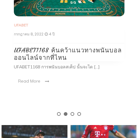
UFABET
กรกฎาคม 8, 2022
4 ปี
U
มิ
UFABET1168 ค้นคว้าแนวทางพนันบอล
ออนไลน์จากที่ไหน
ู้
U
UFABET1168 การพนันบอลสเต็ป นั้นจะได […]
ป
Read More
U