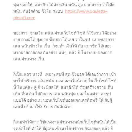
ฟุต บอลให้ สมาชิก ได้จ่ายเงิน พนัน สูง มากมาย กว่าโต๊ะ
พนัน กันอีกด้วย ซึ่งใน ระบบ
https://www.paulette-
airsoft.com
ของการ จ่ายเงิน พนัน ผ่านเว็บไซต์ ไซต์ ก็ใช้งาน ได้อย่าง
ง่าย ถางมิได้ ยุ่งยาก ซึ่งบอก ได้เลย ว่าในรูป แบบของการ
เล่น พนันข้างใน เว็บ ก็จะทำ เงินให้ กับ สมาชิก ได้เยอะ
มากมายก่ายกอง กันอย่าง แน่ๆ แล้ว ก็ ในระบบ ของการ
เล่น ผ่านทาง เว็บ
ก็เป็น แถว ทางที่ เหมาะสมที่ สุด ซึ่งบอก ได้เลยว่าการ เข้า
มาใช้ บริการ เล่น พนัน บอล ออนไลน์ภาย ในเว็บไซต์ ไซต์
นี้ ในแต่ละ คู่ ก็ จะมีผลให้ สมาชิกได้ ร่วมสร้างความ ตื่น
เต้น ตื่นเต้น ไปกับการ เล่น พนันฟุต บอลในแต่ว่า ละรูป
แบบได้ อย่างแน่ นอนเว็บไซต์บอลแจกเครดิตฟรี ให้ กับผู้
เล่นที่ เข้ามาใช้บริการ กันอีกด้วย
ก็เลยทำให้การ ใช้แรงงานผ่านทางหน้าเว็บไซต์พนันได้เป็น
จุดล่อใจที่ ทำให้ มีผู้เล่นเข้ามาใช้บริการ กันเยอะๆ แล้ว ก็