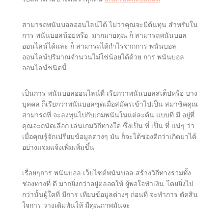
สามารถพนันบอลออนไลน์ได้ ไม่ว่าคุณจะมีต้นทุน สำหรับใน
การ พนันบอลน้อยหรือ มากมายคุณ ก็ สามารถพนันบอล
ออนไลน์ได้และ ก็ สามารถได้กำไรจากการ พนันบอล
ออนไลน์ปริมาณจำนวนไม่ใช่น้อยได้ด้วย การ พนันบอล
ออนไลน์ชนิดนี้
เป็นการ พนันบอลออนไลน์ที่ เรียกว่าพนันบอลสเต็ปหรือ บาง
บุคคล ก็เรียกว่าพนันบอลชุดเมื่อสมัครเข้าไปเป็น สมาชิคคุณ
สามารถที่ จะลงทุนไปกับเกมพนันในแต่ละต้น แบบที่ มี อยู่ที่
คุณจะถนัดเลือก เล่นเกมวิถีทางใด ซึ่งเป็น ที่ เป็น ที่ แน่ๆ ว่า
เมื่อคุณรู้จักเปรียบข้อมูลต่างๆ มัน ก็จะได้ช่องดีกว่าเกิดมาได้
อย่างแจ่มแจ้งเพิ่มเพิ่มขึ้น
เรื่อยๆการ พนันบอล เว็บไซต์พนันบอล สร้างวิถีทางรวมทั้ง
ช่องทางที่ ดี มากยิ่งกว่าอยู่ตลอดให้ ผู้พอใจทำเงิน โดยยิ่งไป
กว่านั้นผู้ใดที่ มีการ เทียบข้อมูลต่างๆ ก่อนที่ จะทำการ ตัดสิน
ใจการ วางเดิมพันให้ มีคุณภาพมันจะ