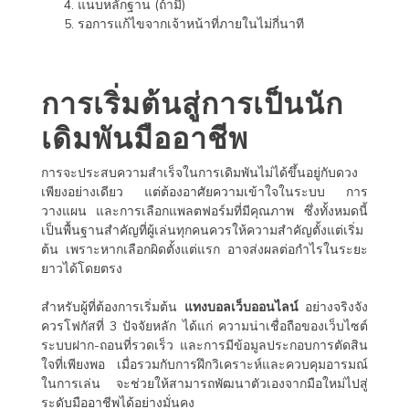
แนบหลักฐาน (ถ้ามี)
รอการแก้ไขจากเจ้าหน้าที่ภายในไม่กี่นาที
การเริ่มต้นสู่การเป็นนัก
เดิมพันมืออาชีพ
การจะประสบความสำเร็จในการเดิมพันไม่ได้ขึ้นอยู่กับดวง
เพียงอย่างเดียว แต่ต้องอาศัยความเข้าใจในระบบ การ
วางแผน และการเลือกแพลตฟอร์มที่มีคุณภาพ ซึ่งทั้งหมดนี้
เป็นพื้นฐานสำคัญที่ผู้เล่นทุกคนควรให้ความสำคัญตั้งแต่เริ่ม
ต้น เพราะหากเลือกผิดตั้งแต่แรก อาจส่งผลต่อกำไรในระยะ
ยาวได้โดยตรง
สำหรับผู้ที่ต้องการเริ่มต้น
แทงบอลเว็บออนไลน์
อย่างจริงจัง
ควรโฟกัสที่ 3 ปัจจัยหลัก ได้แก่ ความน่าเชื่อถือของเว็บไซต์
ระบบฝาก-ถอนที่รวดเร็ว และการมีข้อมูลประกอบการตัดสิน
ใจที่เพียงพอ เมื่อรวมกับการฝึกวิเคราะห์และควบคุมอารมณ์
ในการเล่น จะช่วยให้สามารถพัฒนาตัวเองจากมือใหม่ไปสู่
ระดับมืออาชีพได้อย่างมั่นคง