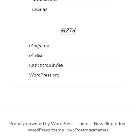
แทงบอล
META
เข้าสู่ระบบ
เข้าฟีด
แสดงความเห็นฟีด
WordPress.org
Proudly powered by WordPress
|
Theme :
New Blog a free
WordPress theme
: by :
Postmagthemes