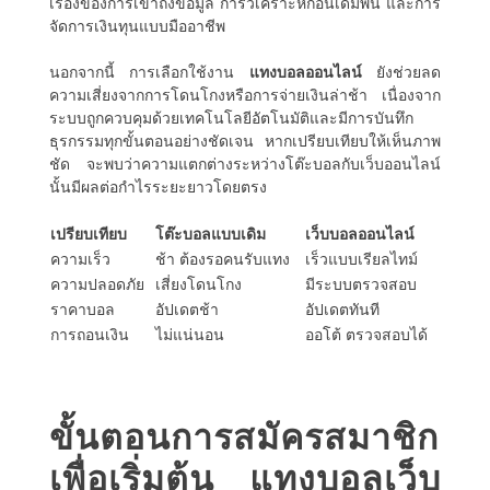
เรื่องของการเข้าถึงข้อมูล การวิเคราะห์ก่อนเดิมพัน และการ
จัดการเงินทุนแบบมืออาชีพ
นอกจากนี้ การเลือกใช้งาน
แทงบอลออนไลน์
ยังช่วยลด
ความเสี่ยงจากการโดนโกงหรือการจ่ายเงินล่าช้า เนื่องจาก
ระบบถูกควบคุมด้วยเทคโนโลยีอัตโนมัติและมีการบันทึก
ธุรกรรมทุกขั้นตอนอย่างชัดเจน หากเปรียบเทียบให้เห็นภาพ
ชัด จะพบว่าความแตกต่างระหว่างโต๊ะบอลกับเว็บออนไลน์
นั้นมีผลต่อกำไรระยะยาวโดยตรง
เปรียบเทียบ
โต๊ะบอลแบบเดิม
เว็บบอลออนไลน์
ความเร็ว
ช้า ต้องรอคนรับแทง
เร็วแบบเรียลไทม์
ความปลอดภัย
เสี่ยงโดนโกง
มีระบบตรวจสอบ
ราคาบอล
อัปเดตช้า
อัปเดตทันที
การถอนเงิน
ไม่แน่นอน
ออโต้ ตรวจสอบได้
ขั้นตอนการสมัครสมาชิก
เพื่อเริ่มต้น แทงบอลเว็บ