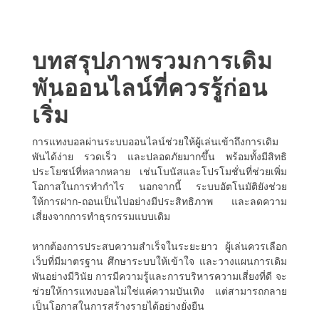
บทสรุปภาพรวมการเดิม
พันออนไลน์ที่ควรรู้ก่อน
เริ่ม
การแทงบอลผ่านระบบออนไลน์ช่วยให้ผู้เล่นเข้าถึงการเดิม
พันได้ง่าย รวดเร็ว และปลอดภัยมากขึ้น พร้อมทั้งมีสิทธิ
ประโยชน์ที่หลากหลาย เช่นโบนัสและโปรโมชั่นที่ช่วยเพิ่ม
โอกาสในการทำกำไร นอกจากนี้ ระบบอัตโนมัติยังช่วย
ให้การฝาก-ถอนเป็นไปอย่างมีประสิทธิภาพ และลดความ
เสี่ยงจากการทำธุรกรรมแบบเดิม
หากต้องการประสบความสำเร็จในระยะยาว ผู้เล่นควรเลือก
เว็บที่มีมาตรฐาน ศึกษาระบบให้เข้าใจ และวางแผนการเดิม
พันอย่างมีวินัย การมีความรู้และการบริหารความเสี่ยงที่ดี จะ
ช่วยให้การแทงบอลไม่ใช่แค่ความบันเทิง แต่สามารถกลาย
เป็นโอกาสในการสร้างรายได้อย่างยั่งยืน