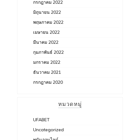
กรกฎาคม 2022
มิถุนายน 2022
พฤษภาคม 2022
เมษายน 2022
มีนาคม 2022
กุมภาพันธ์ 2022
มกราคม 2022
ธันวาคม 2021
กรกฎาคม 2020
หมวดหมู่
UFABET
Uncategorized
พนันออนไลน์