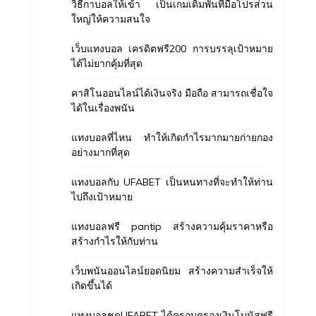
วิธีกาบอลให้เข้า เป็นเกมเดิมพันที่มือโปรส่วน
ใหญ่ให้ความสนใจ
เว็บแทงบอล เครดิตฟรี200 การบรรลุเป้าหมาย
ได้ไม่ยากคุ้มที่สุด
คาสิโนออนไลน์ได้เงินจริง มือถือ สามารถเชื่อใจ
ได้ในเรื่องพนัน
แทงบอลที่ไหน ทำให้เกิดกำไรมากมายก่ายกอง
อย่างมากที่สุด
แทงบอลกับ UFABET เป็นหนทางที่จะทำให้ท่าน
ไปถึงเป้าหมาย
แทงบอลฟรี pantip สร้างความคุ้มราคาหรือ
สร้างกำไรให้กับท่าน
เว็บพนันออนไลน์ยอดนิยม สร้างความสำเร็จให้
เกิดขึ้นได้
แทงบอลชุดUFABET ได้ครอบครองเงินโบนัสฟรี