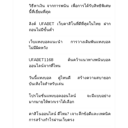
วิธีหาเงิน จากการพนัน เพื่อการได้รับสิทธิพิเศษ
นี้ที่เยี่ยมที่สุด
ลิงค์ UFABET เว็บคาสิโนที่ดีที่สุดในไทย ฝาก
ถอนไม่มีขั้นต่ำ
เว็บแทงบอลแนะนํา การวางเดิมพันแทงบอล
ไม่มีผิดหวัง
UFABET1168 ค้นคว้าแนวทางพนันบอล
ออนไลน์จากที่ไหน
วันนี้แทงบอล คู่ไหนดี สร้างความสบายอก
บันเทิงใจสำหรับเล่น
โปรโมชั่นแทงบอลออนไลน์ จะมีแบบอย่าง
มากมายให้พวกเราได้เลือก
คาสิโนออนไลน์ ดีไหม? เจาะลึกข้อดีและเทคนิค
การสร้างกำไรผ่านเว็บตรง