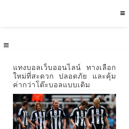
Skip
lower-case-switcher.com
https://www.lower-case-switcher.com
to
content
แทงบอลเว็บออนไลน์ ทางเลือก
ใหม่ที่สะดวก ปลอดภัย และคุ้ม
ค่ากว่าโต๊ะบอลแบบเดิม