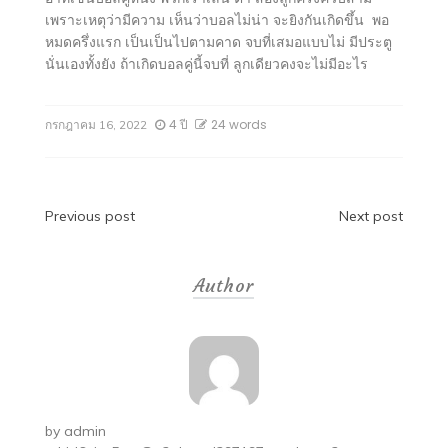
เพราะเหตุว่ามีความ เห็นว่าบอลไม่น่า จะยิงกันเกิดขึ้น พอ
หมดครึ่งแรก เป็นเป็นไปตามคาด จบที่เสมอแบบไม่ มีประตู
นั่นเองทั้งยัง ถ้าเกิดบอลคู่นี้จบที่ ลูกเดียวคงจะไม่มีอะไร
4 ปี
24 words
กรกฎาคม 16, 2022
เมนู
Previous post
Next post
นำทาง
Author
เรื่อง
by
admin