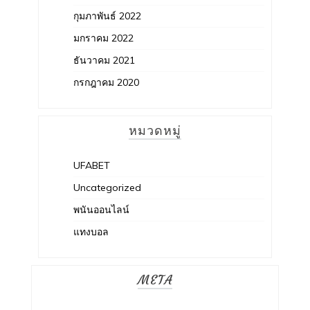
กุมภาพันธ์ 2022
มกราคม 2022
ธันวาคม 2021
กรกฎาคม 2020
หมวดหมู่
UFABET
Uncategorized
พนันออนไลน์
แทงบอล
META