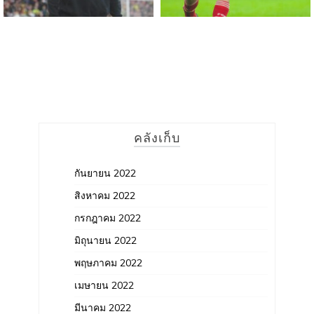
lower-case-switcher.com
คลังเก็บ
กันยายน 2022
สิงหาคม 2022
กรกฎาคม 2022
มิถุนายน 2022
พฤษภาคม 2022
เมษายน 2022
มีนาคม 2022