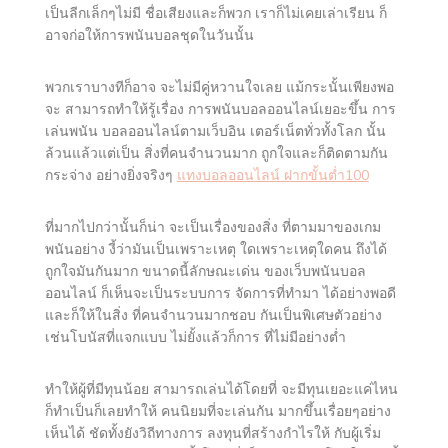
เป็นลีกเล็กๆไม่มี ชื่อเสียงและก็พวก เราก็ไม่เคยเล่าเรียน ก็
อาจก่อให้การพนันบอลชุดในวันนั้น
พวกเราบางทีก็อาจ จะไม่มีคู่หวานใจเลย แม้กระนั้นเพียงพอ
จะ สามารถทำให้รู้เรื่อง การพนันบอลออนไลน์เยอะขึ้น การ
เล่นพนัน บอลออนไลน์ตามเว็บอิน เตอร์เน็ตทั่วทั้งโลก นั้น
ล้วนแล้วแต่เป็น สิ่งที่คนจำนวนมาก ถูกใจและก็ติดตามกัน
กระจ่าง อย่างยิ่งจริงๆ
แทงบอลออนไลน์ ฝากขั้นต่ำ100
ที่มากไปกว่านั้นก็น่า จะเป็นเรื่องของสิ่ง ที่ตามมาของเกม
พนันอย่าง งี้ว่ามันเป็นเพราะเหตุ ใดเพราะเหตุใดคน ถึงได้
ถูกใจมันกันมาก ขนาดนี้ลักษณะเด่น ของเว็บพนันบอล
ออนไลน์ ก็เห็นจะเป็นระบบการ จัดการที่ทำมา ได้อย่างพอดี
และก็ให้ในสิ่ง ที่คนจำนวนมากชอบ กันเป็นพิเศษตัวอย่าง
เช่นโบนัสที่แจกแบบ ไม่ยั้งแล้วก็การ ที่ไม่มีอย่างต่ำ
ทำให้ผู้ที่มีทุนน้อย สามารถเล่นได้โดยที่ จะมีทุนเยอะแค่ไหน
ก็ทำเป็นก็เลยทำให้ คนนิยมที่จะเล่นกัน มากขึ้นเรื่อยๆอย่าง
เห็นได้ ชัดทั้งยังวิถีทางการ ลงทุนที่สร้างกำไรให้ กับผู้เริ่ม