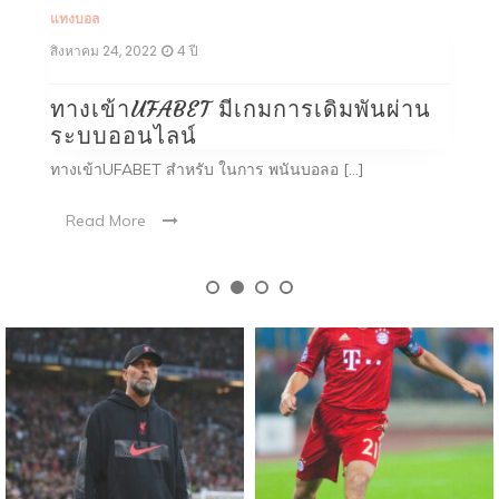
สิ
แทงบอล
สิงหาคม 24, 2022
4 ปี
เ
ค
ทางเข้าUFABET มีเกมการเดิมพันผ่าน
ระบบออนไลน์
เว
ทางเข้าUFABET สำหรับ ในการ พนันบอลอ […]
Read More