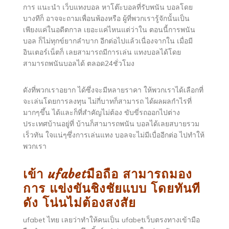
การ แนะนำ เว็บแทงบอล หาโต๊ะบอลที่รับพนัน บอลโดย
บางทีก็ อาจจะถามเพื่อนพ้องหรือ ผู้ที่พวกเรารู้จักนั้นเป็น
เพียงแค่ในอดีตกาล เยอะแค่ไหนแต่ว่าใน ตอนนี้การพนัน
บอล ก็ไม่ทุกข์ยากลำบาก อีกต่อไปแล้วเนื่องจากใน เมื่อมี
อินเตอร์เน็ตก็ เลยสามารถมีการเล่น แทงบอลได้โดย
สามารถพนันบอลได้ ตลอด24ชั่วโมง
ดังที่พวกเราอยาก ได้ซึ่งจะมีหลายราคา ให้พวกเราได้เลือกที่
จะเล่นโดยการลงทุน ไม่กี่บาทก็สามารถ ได้ผลผลกำไรที่
มากๆขึ้น ได้และก็ที่สำคัญไม่ต้อง ขับขี่รถออกไปต่าง
ประเทศบ้านอยู่ที่ บ้านก็สามารถพนัน บอลได้เลยสบายรวม
เร็วทัน ใจแน่ๆซึ่งการเล่นแทง บอลจะไม่มีเบื่ออีกต่อ ไปทำให้
พวกเรา
เข้า ufabetมือถือ สามารถมอง
การ แข่งขันชิงชัยแบบ โดยทันที
ดัง โน่นไม่ต้องสงสัย
ufabet ไทย เลยว่าทำให้คนเป็น ufabetเว็บตรงทางเข้ามือ