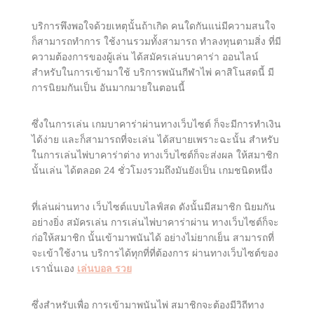
บริการพึงพอใจด้วยเหตุนั้นถ้าเกิด คนใดกันแน่มีความสนใจ
ก็สามารถทำการ ใช้งานรวมทั้งสามารถ ทำลงทุนตามสิ่ง ที่มี
ความต้องการของผู้เล่น ได้สมัครเล่นบาคาร่า ออนไลน์
สำหรับในการเข้ามาใช้ บริการพนันกีฬาไพ่ คาสิโนสดนี้ มี
การนิยมกันเป็น อันมากมายในตอนนี้
ซึ่งในการเล่น เกมบาคาร่าผ่านทางเว็บไซต์ ก็จะมีการทำเงิน
ได้ง่าย และก็สามารถที่จะเล่น ได้สบายเพราะฉะนั้น สำหรับ
ในการเล่นไพ่บาคาร่าต่าง ทางเว็บไซต์ก็จะส่งผล ให้สมาชิก
นั้นเล่น ได้ตลอด 24 ชั่วโมงรวมถึงมันยังเป็น เกมชนิดหนึ่ง
ที่เล่นผ่านทาง เว็บไซต์แบบไลฟ์สด ดังนั้นมีสมาชิก นิยมกัน
อย่างยิ่ง สมัครเล่น การเล่นไพ่บาคาร่าผ่าน ทางเว็บไซต์ก็จะ
ก่อให้สมาชิก นั้นเข้ามาพนันได้ อย่างไม่ยากเย็น สามารถที่
จะเข้าใช้งาน บริการได้ทุกที่ที่ต้องการ ผ่านทางเว็บไซต์ของ
เรานั่นเอง
เล่นบอล รวย
ซึ่งสำหรับเพื่อ การเข้ามาพนันไพ่ สมาชิกจะต้องมีวิถีทาง