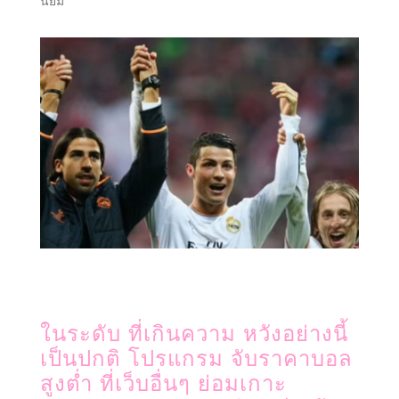
นิยม
ในระดับ ที่เกินความ หวังอย่างนี้
เป็นปกติ โปรแกรม จับราคาบอล
สูงต่ำ ที่เว็บอื่นๆ ย่อมเกาะ