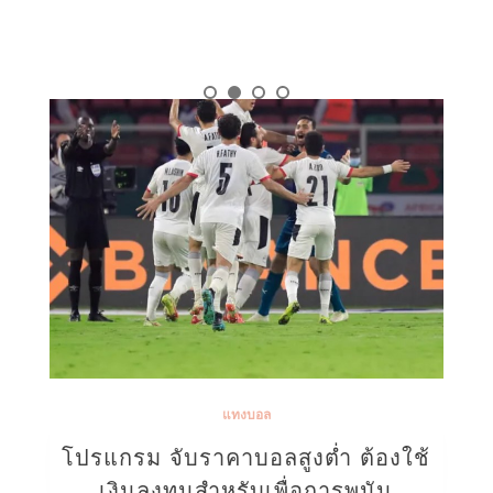
แทงบอล
โปรแกรม จับราคาบอลสูงต่ำ ต้องใช้
เงินลงทุนสำหรับเพื่อการพนัน