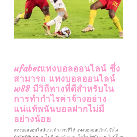
ufabetแทงบอลออนไลน์ ซึ่ง
สามารถ แทงบอลออนไลน์
w88 มีวิถีทางที่ดีสำหรับใน
การทำกำไรค่าจ้างอย่าง
แน่แท้พนันบอลฝากไม่มี
อย่างน้อย
แทงบอลออนไลน์แนะนำ การที่ได้ แทงบอลออนไลน์ ยังไง
รับสิทธิพิเศษฝาก ไม่มีอย่างต่ำจาก เว็บไซต์พนันออนไลน์ก็จะ