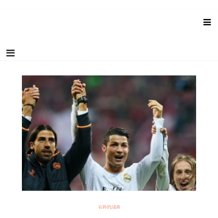
Skip
lower-case-switcher.com
https://www.lower-case-switcher.com
to
content
แทงบอล