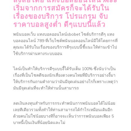
เริ่มจากการสมัครก็จะได้รับใน
เรื่องของบริการ โปรแกรม จับ
ราคาบอลสูงต่ำ ดีๆแบบนี้แล้ว
พนันบอลเว็บ แทงบอลออนไลน์sbobet ไซต์บริการดีๆ แทง
บอลออนไลน์ 789 ที่เว็บไซต์พนันบอลออนไลน์มีให้โดยการที่
คุณจะได้รับในเรื่องของบริการดีๆแบบนี้ชี้แนะให้ท่านเข้าไป
ใช้บริการผ่านทางระบบออน
ไลน์เป็นทำให้บริการดีๆแบบงี้ได้รับเต็ม 100% ซึ่งนับว่าเป็น
เรื่องที่เป็นโชคดีของนักเสี่ยงดวงคนไทยที่มีบริการอย่างงี้มา
ให้บริการกันถามคำถามว่ามันมีจุดเด่นอย่างไรก็เพราะเหตุว่า
มันมีจุดเด่นที่จะทำให้ท่านนั้นสามารถ
ลดเงินลงทุนสำหรับการกระทำพนันการพนันบอลได้ไม่น้อย
เลยทีเดียวรวมทั้งทำให้ท่านสามารถได้กำไรเหมือนเดิมอีก
ด้วยคนไม่ใช่น้อยบางทีก็อาจจะเห็นว่าการพนันบอลเพียง 5
บาทนี้เป็นเงินที่น้อยนิดและไม่