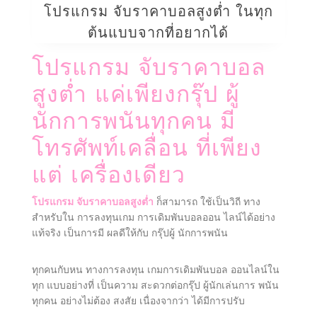
โปรแกรม จับราคาบอลสูงต่ำ ในทุก
ต้นแบบจากที่อยากได้
โปรแกรม จับราคาบอล
สูงต่ำ แค่เพียงกรุ๊ป ผู้
นักการพนันทุกคน มี
โทรศัพท์เคลื่อน ที่เพียง
แต่ เครื่องเดียว
โปรแกรม จับราคาบอลสูงต่ำ
ก็สามารถ ใช้เป็นวิถี ทาง
สำหรับใน การลงทุนเกม การเดิมพันบอลออน ไลน์ได้อย่าง
แท้จริง เป็นการมี ผลดีให้กับ กรุ๊ปผู้ นักการพนัน
ทุกคนกับหน ทางการลงทุน เกมการเดิมพันบอล ออนไลน์ใน
ทุก แบบอย่างที่ เป็นความ สะดวกต่อกรุ๊ป ผู้นักเล่นการ พนัน
ทุกคน อย่างไม่ต้อง สงสัย เนื่องจากว่า ได้มีการปรับ