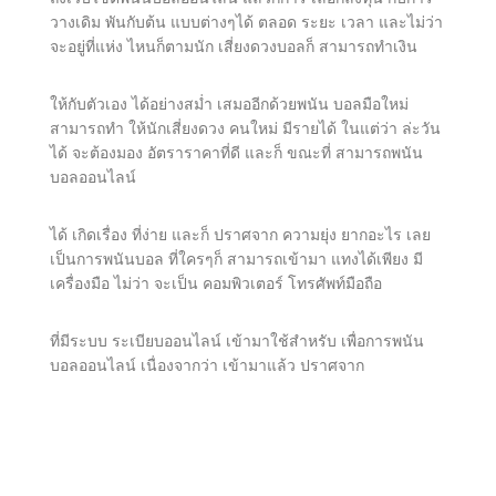
วางเดิม พันกับต้น แบบต่างๆได้ ตลอด ระยะ เวลา และไม่ว่า
จะอยู่ที่แห่ง ไหนก็ตามนัก เสี่ยงดวงบอลก็ สามารถทำเงิน
ให้กับตัวเอง ได้อย่างสม่ำ เสมออีกด้วยพนัน บอลมือใหม่
สามารถทำ ให้นักเสี่ยงดวง คนใหม่ มีรายได้ ในแต่ว่า ล่ะวัน
ได้ จะต้องมอง อัตราราคาที่ดี และก็ ขณะที่ สามารถพนัน
บอลออนไลน์
ได้ เกิดเรื่อง ที่ง่าย และก็ ปราศจาก ความยุ่ง ยากอะไร เลย
เป็นการพนันบอล ที่ใครๆก็ สามารถเข้ามา แทงได้เพียง มี
เครื่องมือ ไม่ว่า จะเป็น คอมพิวเตอร์ โทรศัพท์มือถือ
ที่มีระบบ ระเบียบออนไลน์ เข้ามาใช้สำหรับ เพื่อการพนัน
บอลออนไลน์ เนื่องจากว่า เข้ามาแล้ว ปราศจาก