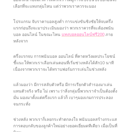
เลือกที่จะแทงกลุ่มไหน แต่ว่าพวกเราควรจะมอง
โปรแกรม จับราคาบอลสูงต่ำ การแข่งขันชิงชัยให้จบครึ่ง
แรกก่อนถึงจะมาประเมินมองว่า พวกเราควรที่จะต้องพนัน
บอล ออนไลน์ ในขณะไหน
แทงบอลออนไลน์ฟรี200
ภาย
หลังจาก
ครึ่งแรกจบ การพนันบอล ออนไลน์ ที่คาดหวังผลประโยชน์
ชี้แนะให้พวกเราเลือกเล่นตอนที่เริ่มช่วงหลังได้สัก10 นาที
เนื่องจากพวกเราจะได้ทราบฟอร์มการเล่นในช่วงหลัง
แล้วมองว่า มีการสลับตัวหรือ มีการเรียกตัวสำรองมาเล่น
แทนตัวจริง หรือ ไม่ เพราะว่าสิ่งกลุ่มนี้พวกเราจำเป็นต้องตั้ง
มั่น มองมาตั้งแต่ครึ่งแรก แล้วก็ เบาๆมองเกมการประลอง
จนกระทั่ง
ช่วงหลัง พวกเราก็เลยกระทำตกลงใจ พนันบอลสร้างกระแส
การตอบกลับของลูกค้าใหม่อย่างยอดเยี่ยมดทีเดียว เมื่อเป็นที่