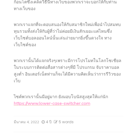
ก้อนโตซึ่งเคล็ดวิธีนี้ทางเว็บของพวกเราจะบอกให้กับท่าน
ทางเว็บของ
พวกเราแจกที่จะตอบสนองให้กับสมาชิกใหม่เพื่อนำไปสมทบ
ทุนรวมทั้งส่งให้กับผู้ที่ว่าไม่ค่อยมีเงินสักเยอะแค่ไหนซึ่ง
เว็บไซต์บอลออนไลน์นั้นเล่นง่ายมากยิ่งขึ้นดวงใจ ทาง
เว็บไซต์ของ
พวกเรานั้นได้แจกจริงๆเพราะมีการโปรโมทในโลกโซเชียล
ในระบบการติดต่อสื่อสารต่างๆที่มี โปรแกรม จับราคาบอล
สูงต่ำ อินเตอร์เน็ตท่านก็จะได้มีความคิดเห็นว่าการรีวิวของ
เว็บ
ไซต์พวกเรานั้นมีอยู่มาก ยังมอบโบนัสสูงสุดให้แก่นัก
https://www.lower-case-switcher.com
4 ปี
5 words
มีนาคม 4, 2022