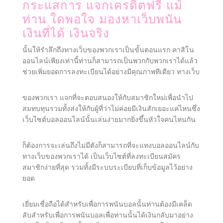
กระแสการ แจกเครดิตฟรี แม้
ท่าน ใดพอใจ มองหาเว็บพนัน
เงินที่ได้ เงินจริง
นั้นให้รำลึกถึงทางเว็บของพวกเราเป็นขั้นตอนแรก คาสิโน
ออนไลน์เพียงเท่านี้ท่านก็สามารถเป็นพวกกับพวกเราได้แล้ว
ช่วยเพิ่มยอดการลงทะเบียนได้อย่างมีคุณภาพทีเดียว ทางเว็บ
ของพวกเรา แจกที่จะตอบสนองให้กับสมาชิกใหม่เพื่อนำไป
สมทบทุนรวมทั้งส่งให้กับผู้ที่ว่าไม่ค่อยมีเงินสักเยอะแค่ไหนซึ่ง
เว็บไซต์บอลออนไลน์นั้นเล่นง่ายมากยิ่งขึ้นหัวใจคนไหนกัน
ก็ต้องการจะเล่นถึงไม่มีตังก็สามารถที่จะแทงบอลออนไลน์กับ
ทางเว็บของพวกเราได้ เป็นเว็บไซต์ที่ลงทะเบียนสมัคร
สมาชิกง่ายที่สุด รวมทั้งมีระบบระเบียบที่เก็บข้อมูลไว้อย่าง
ยอด
เยี่ยมเชื่อถือได้สำหรับเพื่อการพนันบอลนั้นท่านต้องมีเคล็ด
ลับสำหรับเพื่อการพนันบอลเพื่อท่านนั้นได้เงินกลับมาอย่าง