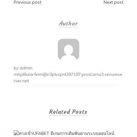
เมนู
Previous post
Next post
นำทาง
Author
เรื่อง
by
admin
mhjd6uiar5nm@n3plvcpnl397197.prod.ams3.securese
rver.net
Related Posts