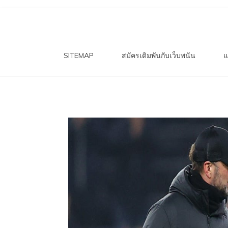
Skip
lo
to
content
https://www.lower-case-switcher.com
SITEMAP
สมัครเดิมพันกับเว็บพนัน
แ
sw