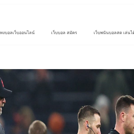
wer-ca
ทงบอลเว็บออนไลน์
เว็บบอล สมัคร
เว็บพนันบอลสด เล่นได
itcher.