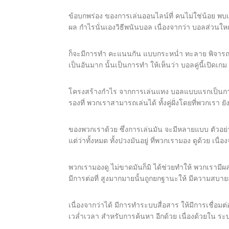
ข้อบกพร่อง ของการเล่นออนไลน์ที่ คนไม่ใช่น้อย พบเ
ผล กำไรนั่นเองวิธีพนันบอล เนื่องจากว่า บอลส่วนให
ก็จะมีการทำ คะแนนกัน แบบกระหน่ำ ทะลาย พิจารณา
เป็นอันมาก นั้นเป็นการทำ ให้เห็นว่า บอลคู่นี้เปิด
โครงสร้างกำไร จากการเล่นแทง บอลแบบแรกเป็นการเล่
รองที่ พวกเราสามารถเล่นได้ ทั้งคู่ฝั่งโดยที่พวกเรา ยั
ของพวกเราด้วย ซึ่งการเล่นมัน จะมีหลายแบบ ตัวอย่าง
แต่ว่าทั้งหมด ทั้งปวงมันอยู่ ที่พวกเรามอง ดูด้วย เนื่อ
พวกเรามองดู ไม่ขาดมันก็มิ ได้ช่วยทำให้ พวกเรามีผลก
มีการต่อที่ สูงมากมายนั้นถูกยกฐานะให้ มีความสบายส
เนื่องจากว่าได้ มีการทำระบบสื่อสาร ให้มีการเชื่อมต่อ
เวล่ำเวลา สำหรับการค้นหา อีกด้วย เนื่องด้วยใน ระบ