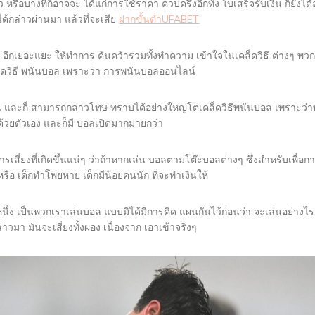
 หรือบางทีก็อาจจะ ได้แก่การใช้ราคา ควบครึ่งอีกทั้ง ใบเสร็จรับเงิน ก็ยังได้
ด้กล่าวผ่านมา แล้วที่จะเสีย
ฝากขั้นต่ำUFABET
างๆ อีกเยอะแยะ ให้ทำการ ค้นคว้ารวมทั้งทำความ เข้าใจในเคล็ดวิธี ต่างๆ พว
ล็ดวิธี พนันบอล เพราะว่า การพนันบอลออนไลน์
น และก็ สามารถกล่าวโทษ ทราบได้อย่างใหญ่โตเคล็ดวิธีพนันบอล เพราะว่า
วยตัวเอง และก็มี บอลเปิดมากมายกว่า
สี่ยงที่เกิดขึ้นแน่ๆ ว่าถ้าหากเล่น บอลตามโต๊ะบอลต่างๆ ซึ่งสำหรับเพื่อกา
หรือ เด็กทำโพยหาย เด็กมีน้อยคนนัก ที่จะทำเงินให้
นึ่ง เป็นพวกเราเล่นบอล แบบมิได้มีการคิด แผนกันไว้ก่อนว่า จะเล่นอย่างไร ใ
ล่าวมา มันจะเสี่ยงทั้งผอง เนื่องจาก เอาเข้าจริงๆ