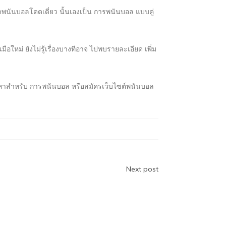
ว่าพนันบอลโดดเดี่ยว นั้นเองเป็น การพนันบอล แบบคู่
มือใหม่ ยังไม่รู้เรื่องบางทีอาจ ไปพบรายละเอียด เพิ่ม
ปัญหาสำหรับ การพนันบอล หรือสมัครเว็บไซต์พนันบอล
Next post