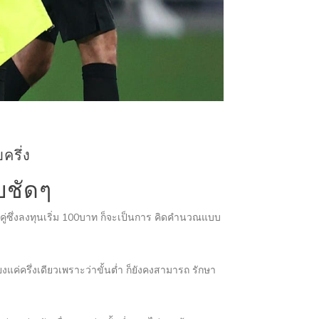
รึ่ง
บชัดๆ
 5 คู่ซึ่งลงทุนเริ่ม 100บาท ก็จะเป็นการ คิดคำนวณแบบ
งแค่ครึ่งเดียวเพราะว่าขั้นต่ำ ก็ยังคงสามารถ รักษา