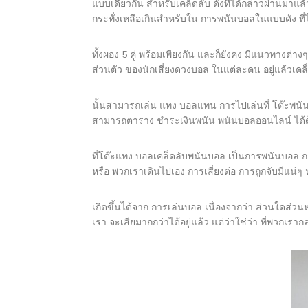
แบบเดียวกัน สำหรับเคล็ดลับ ดังที่ได้กล่าวผ่านมาแล้ว
กระทั่งเหลือเกินสำหรับใน การพนันบอลในแบบดัง ที่ไ
ทั้งผอง 5 คู่ พร้อมเพียงกัน และก็ยังคง มีแนวทางต่
ส่วนตัว ของนักเสี่ยงดวงบอล ในแต่ละคน อยู่แล้วเค
นั้นสามารถเล่น แทง บอลแทน การไปเล่นที่ โต๊ะพนั
สามารถตาราง ชำระเงินพนัน พนันบอลออนไลน์ ได้ด้
ที่โต๊ะแทง บอลเคล็ดลับพนันบอล เป็นการพนันบอล การเ
หรือ พวกเราเดินไปเอง การเสี่ยงต่อ การถูกจับมีแน่ๆ 
เกิดขึ้นได้จาก การเล่นบอล เนื่องจากว่า ส่วนใดส่วนห
เรา จะเสียมากกว่าได้อยู่แล้ว แต่ว่าใช่ว่า ที่พวกเราก