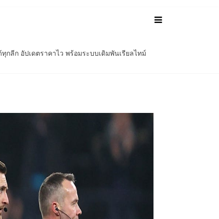
se-
้ทุกลีก อัปเดตราคาไว พร้อมระบบเดิมพันเรียลไทม์
com