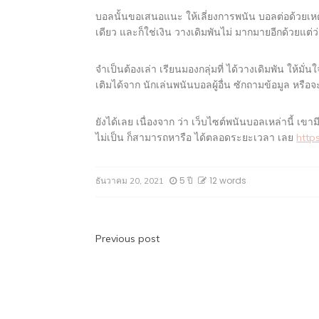
บอลนั้นขอเสนอแนะ ให้เลี่ยงการพนัน บอลต่อด้วยเหตุว
เดียว และก็ใช่เงิน วางเดิมพันไม่ มากมายอีกด้วยแต่ว่า 
จำเป็นต้องเล่า เรียนมองกลุ่มที่ ได้วางเดิมพัน ให้มั่
เติมได้จาก นักเล่นพนันบอลผู้อื่น ซักถามข้อมูล ห
ยังได้เลย เนื่องจาก ว่า เว็บไซต์พนันบอลเหล่านี้
ไม่เป็น ก็สามารถหารือ ได้ตลอดระยะเวลา เลย
http
5 ปี
12 words
ธันวาคม 20, 2021
เมนู
Previous post
นำทาง
เรื่อง