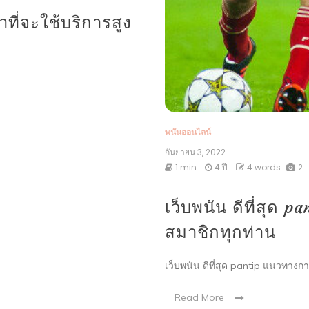
ี่จะใช้บริการสูง
พนันออนไลน์
กันยายน 3, 2022
1 min
4 ปี
4 words
2
เว็บพนัน ดีที่สุด p
สมาชิกทุกท่าน
เว็บพนัน ดีที่สุด pantip แนวทางกา
Read More