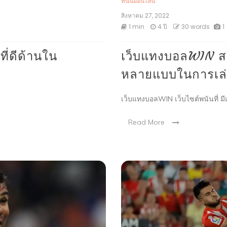
พนันออนไลน์
สิงหาคม 27, 2022
1 min
4 ปี
30 words
1
ที่ดีด้านใน
เว็บแทงบอลWIN 
หลายแบบในการเล
เว็บแทงบอลWIN เว็บไซต์พนันที่ ม
Read More