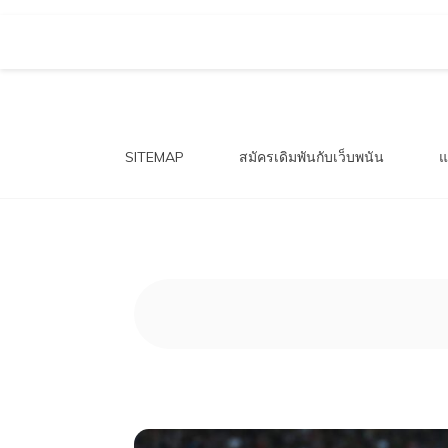
Skip
lo
to
content
https://www.lower-case-switcher.com
SITEMAP
สมัครเดิมพันกับเว็บพนัน
แ
sw