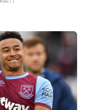
ั่นพน […]