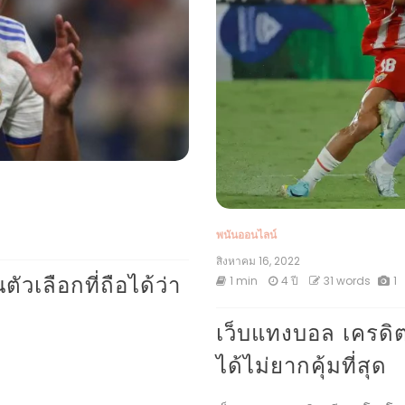
พนันออนไลน์
สิงหาคม 16, 2022
ตัวเลือกที่ถือได้ว่า
1 min
4 ปี
31 words
1
เว็บแทงบอล เครดิ
ได้ไม่ยากคุ้มที่สุด