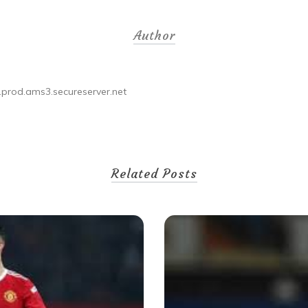
Author
prod.ams3.secureserver.net
Related Posts