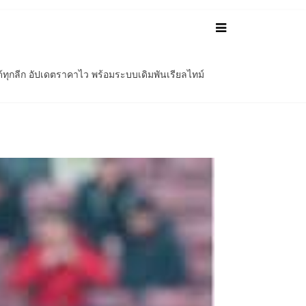
se-
้ทุกลีก อัปเดตราคาไว พร้อมระบบเดิมพันเรียลไทม์
com