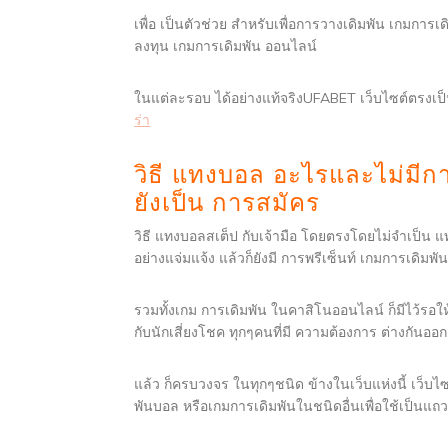
เพื่อ เป็นตัวช่วย สำหรับเพื่อการวางเดิมพัน เกมการเ
ลงทุน เกมการเดิมพัน ออนไลน์
ในแต่ละรอบ ได้อย่างแท้จริงUFABET เว็บไซต์ตรงเป็น
ร่า
วิธี แทงบอล อะไรและไม่มีกา
ยังเป็น การสมัคร
วิธี แทงบอลสเต็ป กับเจ้ามือ โดยตรงโดยไม่จำเป็น 
อย่างแจ่มแจ้ง แล้วก็ยังมี การพรีเซ็นท์ เกมการเดิม
รวมทั้งเกม การเดิมพัน ในคาสิโนออนไลน์ ก็มีไว้รอใ
กับนักเสี่ยงโชค ทุกๆคนที่มี ความต้องการ ต่างกันอ
แล้ว ก็ครบวงจร ในทุกๆชนิด ข้างในเว็บแห่งนี้ เว็บไซ
พันบอล หรือเกมการเดิมพันในชนิดอื่นเพื่อใช้เป็นแถวท