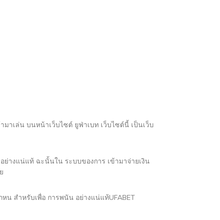
าเล่น บนหน้าเว็บไซต์ ยูฟ่าเบท เว็บไซต์นี้ เป็นเว็บ
 อย่างแน่แท้ ฉะนั้นใน ระบบของการ เข้ามาจ่ายเงิน
วย
ทุกหน สำหรับเพื่อ การพนัน อย่างแน่แท้UFABET