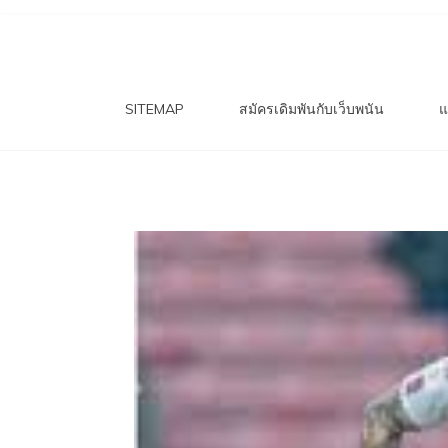
Skip
lo
to
content
https://www.lower-case-switcher.com
SITEMAP
สมัครเดิมพันกับเว็บพนัน
แ
sw