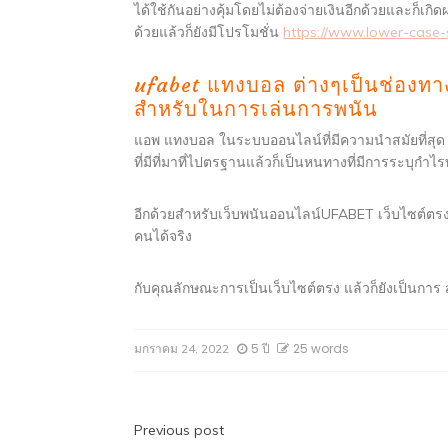
ได้ใช้กันอย่างคุ้มโดยไม่ต้องจ่ายเงินอีกด้วยและก็เก
ด้วยแล้วก็ยังมีโปรโมชั่น
https://www.lower-case-
ufabet แทงบอล ต่างๆเป็นช่องทางท
สำหรับในการเล่นการพนัน
แอพ แทงบอล ในระบบออนไลน์ที่มีความนำสมัยที่สุด แ
ที่มีที่มาที่ไปตรฐานแล้วก็เป็นหนทางที่มีการระบุกำไร
อีกด้วยสำหรับเว็บพนันออนไลน์UFABET เว็บไซต์ตรง ซ
คนได้จริง
กับคุณลักษณะการเป็นเว็บไซต์ตรง แล้วก็ยังเป็นการ 
5 ปี
25 words
มกราคม 24, 2022
เมนู
Previous post