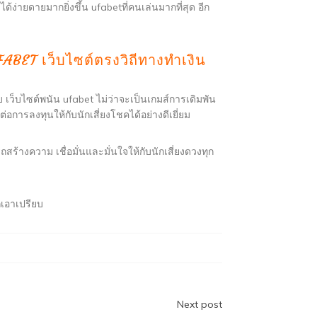
ด้ง่ายดายมากยิ่งขึ้น ufabetที่คนเล่นมากที่สุด อีก
FABET เว็บไซต์ตรงวิถีทางทำเงิน
เว็บไซต์พนัน ufabet ไม่ว่าจะเป็นเกมส์การเดิมพัน
ต่อการลงทุนให้กับนักเสี่ยงโชคได้อย่างดีเยี่ยม
้างความ เชื่อมั่นและมั่นใจให้กับนักเสี่ยงดวงทุก
กเอาเปรียบ
Next post