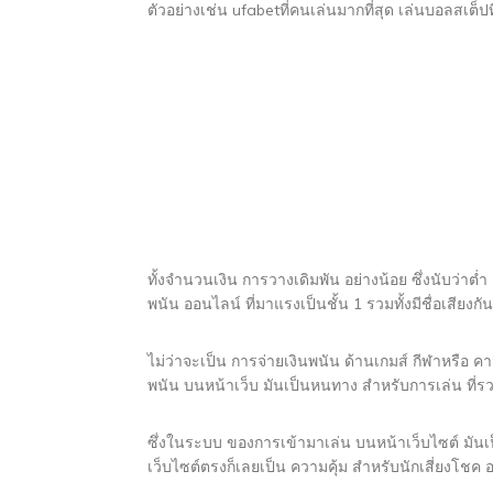
ตัวอย่างเช่น ufabetที่คนเล่นมากที่สุด เล่นบอลสเต็ปที
ทั้งจำนวนเงิน การวางเดิมพัน อย่างน้อย ซึ่งนับว่าต
พนัน ออนไลน์ ที่มาแรงเป็นชั้น 1 รวมทั้งมีชื่อเสียงกัน
ไม่ว่าจะเป็น การจ่ายเงินพนัน ด้านเกมส์ กีฬาหรือ
พนัน บนหน้าเว็บ มันเป็นหนทาง สำหรับการเล่น ที่รว
ซึ่งในระบบ ของการเข้ามาเล่น บนหน้าเว็บไซต์ มันเป
เว็บไซต์ตรงก็เลยเป็น ความคุ้ม สำหรับนักเสี่ยงโชค