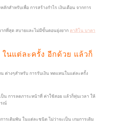
ทางหลักสำหรับเพื่อ การสร้างกำไร เงินเดือน จากการ
ากที่สุด สบายและไม่มีขั้นตอนยุ่งยาก
คาสิโน บาคา
นแต่ละครั้ง อีกด้วย แล้วก็
แทน ต่างๆสำหรับ การรับเงิน ทดแทนในแต่ละครั้ง
ป็น การลดภาระหน้าที่ ค่าใช้สอย แล้วก็ทุ่นเวลา ให้
ูรณ์
เกมการเดิมพัน ในแต่ละชนิด ไม่ว่าจะเป็น เกมการเดิม