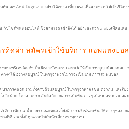
ดิมพัน ออนไลน์ ในทุกแบบ อย่างได้อย่าง เที่ยงตรง เพื่อสามารถ ใช้เป็นวิถี
เว็บไซต์พนันออนไลน์ ซึ่งสามารถ เข้าถึงได้ อย่างสะดวก ufabetที่คนเล่นม
รคิดค่า สมัครเข้าใช้บริการ แอพแทงบอล ใ
แทงบอลฟรีเครดิต จำเป็นต้อง สมัครผ่านเอเย่นต์ ให้เป็นการสูญ เสียผลตอบ
พัน ต่างๆได้ อย่างสมบูรณ์ ในทุกๆจำพวกไม่ว่าจะเป็นเกม การเดิมพันบอล
ห้ บริการตลอด รวมทั้งครบถ้วนสมบูรณ์ ในทุกๆจำพวก เช่นเดียวกัน และก็ยังเ
อก ไปอีกด้วย โดยสามารถ สัมผัสกับ เกมการเดิมพัน ต่างๆได้แบบครบถ้วน สมบ
ต์เดียว เพียงแค่นั้น อย่างแน่แท้แล้วก็ยังมี การพรีเซนเทชั่น วิธีต่างๆของ 
างที่ดี รวมทั้งมีคุณภาพให้กับนักเสี่ยงดวงทุกๆคน