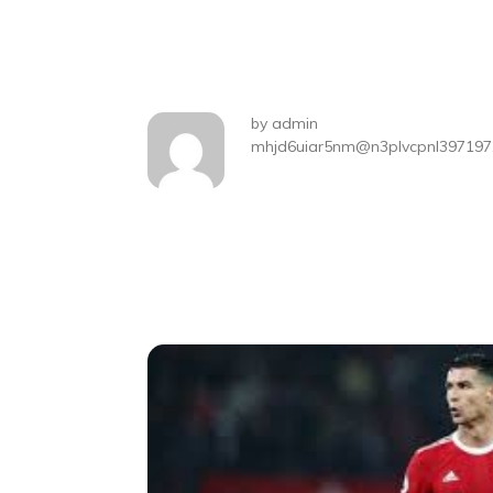
นำทาง
เรื่อง
by
admin
mhjd6uiar5nm@n3plvcpnl397197.