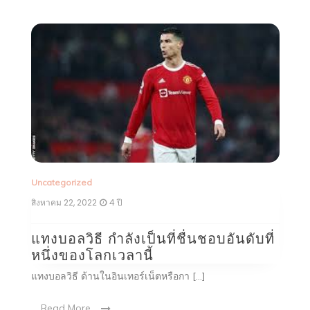
Uncategorized
Un
สิงหาคม 22, 2022
4 ปี
สิ
แทงบอลวิธี กำลังเป็นที่ชื่นชอบอันดับที่
แ
หนึ่งของโลกเวลานี้
โ
แทงบอลวิธี ด้านในอินเทอร์เน็ตหรือกา […]
แท
Read More