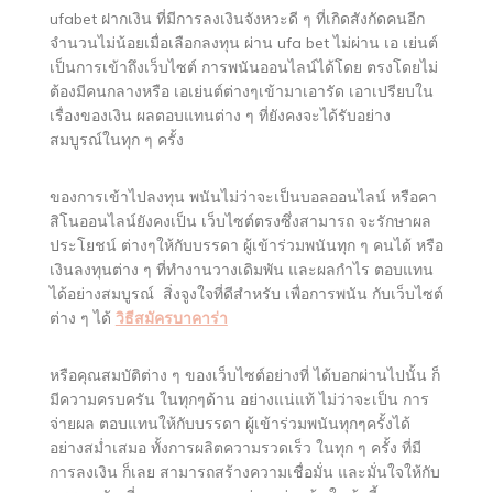
ufabet ฝากเงิน ที่มีการลงเงินจังหวะดี ๆ ที่เกิดสังกัดคนอีก
จำนวนไม่น้อยเมื่อเลือกลงทุน ผ่าน ufa bet ไม่ผ่าน เอ เย่นต์
เป็นการเข้าถึงเว็บไซต์ การพนันออนไลน์ได้โดย ตรงโดยไม่
ต้องมีคนกลางหรือ เอเย่นต์ต่างๆเข้ามาเอารัด เอาเปรียบใน
เรื่องของเงิน ผลตอบแทนต่าง ๆ ที่ยังคงจะได้รับอย่าง
สมบูรณ์ในทุก ๆ ครั้ง
ของการเข้าไปลงทุน พนันไม่ว่าจะเป็นบอลออนไลน์ หรือคา
สิโนออนไลน์ยังคงเป็น เว็บไซต์ตรงซึ่งสามารถ จะรักษาผล
ประโยชน์ ต่างๆให้กับบรรดา ผู้เข้าร่วมพนันทุก ๆ คนได้ หรือ
เงินลงทุนต่าง ๆ ที่ทำงานวางเดิมพัน และผลกำไร ตอบแทน
ได้อย่างสมบูรณ์ สิ่งจูงใจที่ดีสำหรับ เพื่อการพนัน กับเว็บไซต์
ต่าง ๆ ได้
วิธีสมัครบาคาร่า
หรือคุณสมบัติต่าง ๆ ของเว็บไซต์อย่างที่ ได้บอกผ่านไปนั้น ก็
มีความครบครัน ในทุกๆด้าน อย่างแน่แท้ ไม่ว่าจะเป็น การ
จ่ายผล ตอบแทนให้กับบรรดา ผู้เข้าร่วมพนันทุกๆครั้งได้
อย่างสม่ำเสมอ ทั้งการผลิตความรวดเร็ว ในทุก ๆ ครั้ง ที่มี
การลงเงิน ก็เลย สามารถสร้างความเชื่อมั่น และมั่นใจให้กับ