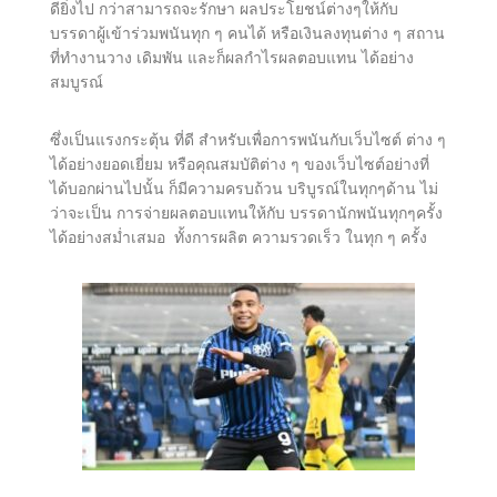
ดียิ่งไป กว่าสามารถจะรักษา ผลประโยชน์ต่างๆให้กับ
บรรดาผู้เข้าร่วมพนันทุก ๆ คนได้ หรือเงินลงทุนต่าง ๆ สถาน
ที่ทำงานวาง เดิมพัน และก็ผลกำไรผลตอบแทน ได้อย่าง
สมบูรณ์
ซึ่งเป็นแรงกระตุ้น ที่ดี สำหรับเพื่อการพนันกับเว็บไซต์ ต่าง ๆ
ได้อย่างยอดเยี่ยม หรือคุณสมบัติต่าง ๆ ของเว็บไซต์อย่างที่
ได้บอกผ่านไปนั้น ก็มีความครบถ้วน บริบูรณ์ในทุกๆด้าน ไม่
ว่าจะเป็น การจ่ายผลตอบแทนให้กับ บรรดานักพนันทุกๆครั้ง
ได้อย่างสม่ำเสมอ ทั้งการผลิต ความรวดเร็ว ในทุก ๆ ครั้ง