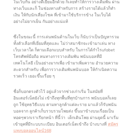
ในเว็บกัน อย่างดีเยี่ยมอีกด้วย ก็เลยทำให้การวางเดิมพัน ผ่าน
ทางเว็บและก็ ในช่องทางสำหรับการ สร้างรายได้แล้วก็ทำ
เงิน ให้กับนักเสี่ยงโชค ที่เข้ามาใช้บริการข้าง ในเว็บได้
อย่างไม่ยากเย็น กันอย่างแน่แท้
ซึ่งในขณะนี้ การเล่นพนันด้านในเว็บ ก็นับว่าเป็นปัญหารวม
ทั้งตัวเลือกที่เยี่ยมที่สุดและ ไม่ว่าสมาชิกจะเข้ามาเล่น ทาง
เว็บเวลาใด ก็ตามเลือกแบบสำหรับ ในการได้กำไรufabet
โทรศัพท์มือถือ หนทางการวางเดิมพัน พนันบอลที่มี
เทคโนโลยี เป็นอย่างมากเพื่อ เข้ามาเพิ่มความ อำนวยความ
สะดวกสำหรับ เพื่อการวางเดิมพันพนันบอล ให้กำเนิดความ
รวดเร็ว เยอะขึ้นเรื่อย ๆ
ชื่อก็บอกตรงตัวไว้ อยู่แล้วจากช่วงเก่าเริ่ม ในสมัยที่
อินเตอร์เน็ตยังไม่ เข้าถึงทุกพื้นที่ทุกบ้านการ พนันบอลก็เลย
ถูก ใช้ยุทธวิธีแบบ ตามหาลูกค้าแต่ละราย มาแล้วก็รับพนัน
บอลจาก ลูกค้าเก็บรวบรวมโพยส่ง ขึ้นมาข้างบนเรื่อยเป็น
ทอดๆพวกเราเรียกหน้า ที่นี้ว่า เด็กเดินโพย ผ่านยุดนี้ มาเริ่ม
เข้ายุคที่มีระบบระเบียบ อินเตอร์เน็ตเข้าถึง บ้างบางที่
สมัคร
แทงบอลออนไลน์168