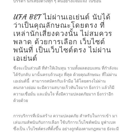
บรรดา นักเสี่ยงดวงทุก ๆ คนอย่างแจ่มแจ้ง ในข้อนี้
UFA BET ไม่ผ่านเอเย่นต์ นับได้
ว่าเป็นคุณลักษณะโดยตรง ที่
เหล่านักเสี่ยงดวงนั้น ไม่สมควร
พลาด ด้วยการเลือก เว็บไซต์
พนันที่ เป็นเว็บไซต์ตรง ไม่ผ่าน
เอเย่นต์
ซึ่งจะเป็นส่วนดี ที่ทำให้เงินทุน รวมทั้งผลตอบแทน ที่กำลังจะ
ได้รับกลับ มานั้นครบถ้วนสูง ที่สุด ด้วยคุณลักษณะ ที่ไม่ผ่าน
เอเย่นต์นี้ สามารถสมัครกับเจ้ามือ ได้โดยตรงไม่ผ่าน
คนกลางย่อม จะมีความสบายเร็วทันใจมาก ยิ่งกว่า แล้วก็มี
ความเชื่อมั่น และมั่นใจ ทั้งมีความปลอดภัยมาก ยิ่งกว่าอีก
ด้วยด้วย
การบริการที่เน้นสร้าง ความปลอดภัย สำหรับในการเข้า มา
เล่นเกมส์พนันกับการเลือก ใช้บริการเว็บไซต์พนัน ยูฟ่าเบท
ซึ่งเป็น เว็บไซต์ตรงที่ตั้งขึ้น อย่างถูกต้องตามกฎหมาย ยังจะมี