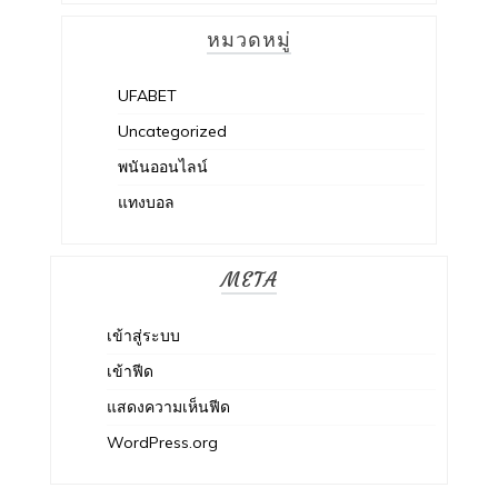
หมวดหมู่
UFABET
Uncategorized
พนันออนไลน์
แทงบอล
META
เข้าสู่ระบบ
เข้าฟีด
แสดงความเห็นฟีด
WordPress.org