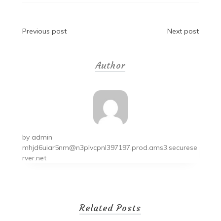
เมนู
Previous post
Next post
นำทาง
Author
เรื่อง
by
admin
mhjd6uiar5nm@n3plvcpnl397197.prod.ams3.securese
rver.net
Related Posts