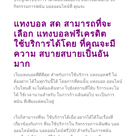
กิจกรรมการพนัน บอลออนไลน์ที่ คุณจะ
แทงบอล สด สามารถที่จะ
เลือก แทงบอลฟรีเครดิต
ใช้บริการได้โดย ที่คุณจะมี
ความ สบายสบายเป็นอัน
มาก
เว็บแทงบอลที่ดีที่สุด สำหรับการใช้บริการ แทงบอลฟรี ไม่
ต้องฝาก ได้ในทุกวันนี้ได้ โดยการที่คนนั้น แทงบอล ออนไลน์
เว็บไหนดี จะไม่ต้องเดินทาง ไปยังสถานที่ให้บ ริการและไม่
ได้ ใช้เวลานานสำหรับ ในการก้าวเดินต่อไป จะเป็นการ
พนัน ที่เพียงแต่คนไปสู่
เว็บก็สามารถที่จะ ใช้บริการได้เมื่อ อยากได้ได้ในเรื่องที่
เกี่ยวข้องกับการ ที่จะใช้บริการใน กิจกรรมการเดิมพัน บอล
ออนไลน์พนัน บอลออนไลน์ฟรี200 สำหรับในการพนัน