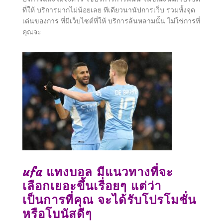
ที่ให้ บริการมากไม่น้อยเลย ทีเดียวนานัปการเว็บ รวมทั้งจุด
เด่นของการ ที่มีเว็บไซต์ที่ให้ บริการล้นหลามนั้น ไม่ใช่การที่
คุณจะ
ufa แทงบอล มีแนวทางที่จะ
เลือกเยอะขึ้นเรื่อยๆ แต่ว่า
เป็นการที่คุณ จะได้รับโปรโมชั่น
หรือโบนัสดีๆ