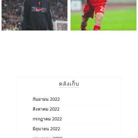
lower-case-switcher.com
คลังเก็บ
กันยายน 2022
สิงหาคม 2022
กรกฎาคม 2022
มิถุนายน 2022