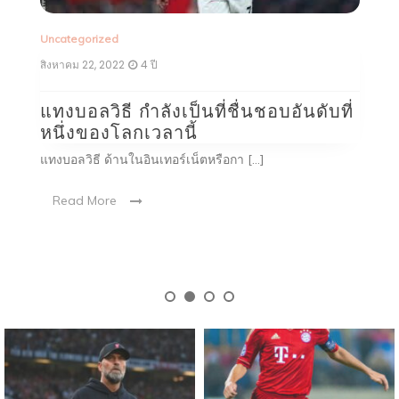
Uncategorized
Un
สิงหาคม 22, 2022
4 ปี
สิ
แทงบอลวิธี กำลังเป็นที่ชื่นชอบอันดับที่
แ
หนึ่งของโลกเวลานี้
โ
แทงบอลวิธี ด้านในอินเทอร์เน็ตหรือกา […]
แท
Read More